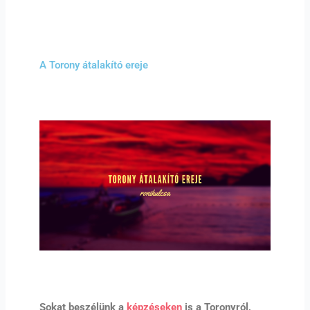
A Torony átalakító ereje
Sokat beszélünk a
képzéseken
is a Toronyról,