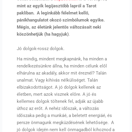
mint az egyik legijesztőbb lapról a Tarot
pakliban. A leginkább félelmet kellő,
pánikhangulatot okozó szimbólumok egyike.
Mégis, az életünk jelentős változásait neki
köszönhetjük (ha hagyjuk)
.
Jó dolgok-rossz dolgok.
Ha mindig, mindent megkapnánk, ha minden a
rendelkezésünkre állna, ha minden célunk elől
elhárulna az akadály, akkor mit éreznél? Talán
unalmat. Vagy kihívás nélküliséget. Talán
elbizakodottságot. A jó dolgok kellenek az
életben, mert azok visznek előre. A jó és
kellemes dolgok töltenek fel, adják az újabb
úthoz az erőt. A nehéz időszak, a változás
időszaka pedig a munkáé, a beletett energiáé, és
persze önmagunk megküzdésének lehetősége. A
jó dolgok idején nem kell önmagadból kihoznod a