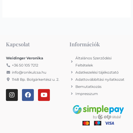
Kapcsolat
Információk
Weidinger Veronika
Általános Szerződési
+36 50 105 7212
Feltételek
info@ronikulcsa.hu
Adatkezelési tájékoztató
1148 Bp. Bolgárkertész u. 2.
Adattovábbítási nyilatkozat
Bemutatkozás
I
F
Y
Impresszum
n
a
o
s
c
u
t
e
t
a
b
u
g
o
b
r
o
e