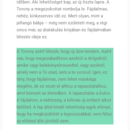
időben. Aki lehetőséget kap, az új tiszta lapra. A
Torony a megszokottat rombolja le. Fájdalmas,
nehéz, kínkeserves idő ez. Mert olyan, mint a
pillangó bábja – még nem született meg, a régi
sincs már, az átalakulás kínjában és fájdalmában
létezés ideje ez.
A Torony azért létezik, hogy új útra tereljen. Azért
van, hogy megszabadítson azoktól a dolgoktól,
amibe vagy belekényelmesedtél, vagy azoktól,
amely nem a Te utad, nem a te sorsod. Igen, ez
tény, hogy fájdalmas, nem lehet másképp
megélni, de ez vezet el ahhoz a tapasztalathoz,
amit keresel az életedben. A tapasztalás a kulcs.
A fájdalom, a nehézség, a kihívás új embert alkot
belőled. A lap által kínált lehetőség egyik előnye,
hogy ha megküzdöttél a legrosszabbal, nem félsz
az előtted álló jövőtől sem.