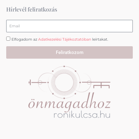
a
k
m
Hírlevél feliratkozás
Email
Elfogadom az
Adatkezelési Tájékoztatóban
leírtakat.
Feliratkozom