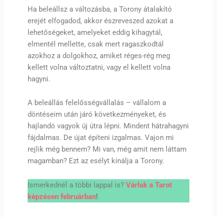
Ha beleállsz a változásba, a Torony átalakító
erejét elfogadod, akkor észreveszed azokat a
lehetőségeket, amelyeket eddig kihagytál,
elmentél mellette, csak mert ragaszkodtál
azokhoz a dolgokhoz, amiket réges-rég meg
kellett volna változtatni, vagy el kellett volna
hagyni.
A beleállás felelősségvállalás – vállalom a
döntéseim után járó következményeket, és
hajlandó vagyok új útra lépni. Mindent hátrahagyni
fájdalmas. De újat építeni izgalmas. Vajon mi
rejlik még bennem? Mi van, még amit nem láttam
magamban? Ezt az esélyt kínálja a Torony.
Ismerkednél a többi lappal is?
Várlak a Tarot
képzésen februárban
!