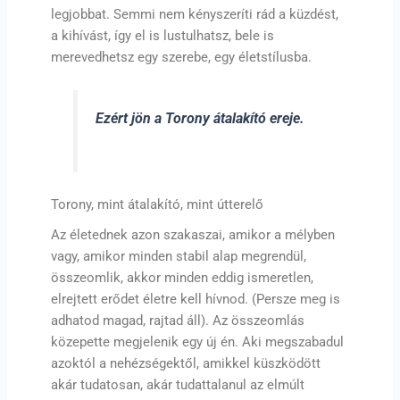
legjobbat. Semmi nem kényszeríti rád a küzdést,
a kihívást, így el is lustulhatsz, bele is
merevedhetsz egy szerebe, egy életstílusba.
Ezért jön a Torony átalakító ereje.
Torony, mint átalakító, mint útterelő
Az életednek azon szakaszai, amikor a mélyben
vagy, amikor minden stabil alap megrendül,
összeomlik, akkor minden eddig ismeretlen,
elrejtett erődet életre kell hívnod. (Persze meg is
adhatod magad, rajtad áll). Az összeomlás
közepette megjelenik egy új én. Aki megszabadul
azoktól a nehézségektől, amikkel küszködött
akár tudatosan, akár tudattalanul az elmúlt