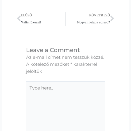
Előző
Köve
ELŐZŐ
KÖVETKEZŐ
Válts fókuszt!
Hogyan jelez a sorsod?
Leave a Comment
Az e-mail címet nem tesszük közzé.
A kötelező mezőket
*
karakterrel
jelöltük
Type
here..