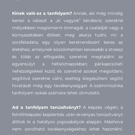
Kinek való ez a tanfolyam?
Annak, aki még mindig
keresi a választ a „ki vagyok” kérdésre; szeretné
mélyebben megismerni önmagát, a családját vagy a
környezetében élőket; meg akarja tudni, mi a
sorsfeladata; egy olyan keretrendszert keres az
életéhez, amelynek köszönhetően kevesebb a stressz
és több az elfogadás; szeretné megtalálni az
egyensúlyt a hétköznapokban; párkapcsolati
nehézségekkel küzd, és szeretné azokat megoldani;
segítővé szeretne válni, esetleg kiegészíteni segítő
hivatását még egy tevékenységgel. A számmisztika
tanfolyam sokak számára lehet útmutató.
Ad a tanfolyam tanúsítványt?
A képzés végén, a
felnőttképzési bejelentés után érvényes tanúsítványt
állítok ki a hatályos jogszabályok alapján. Máshova
nem sorolható tevékenységekhez lehet használni.