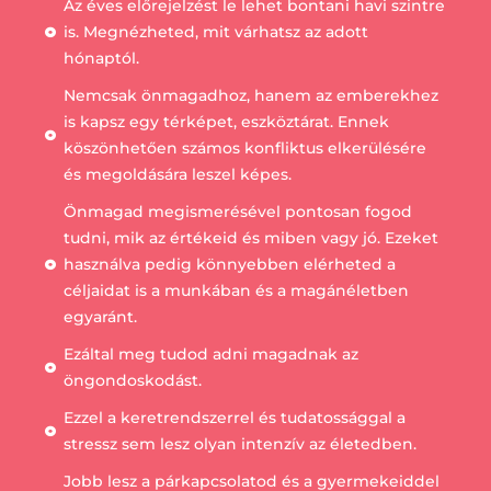
Az éves előrejelzést le lehet bontani havi szintre
is. Megnézheted, mit várhatsz az adott
hónaptól.
Nemcsak önmagadhoz, hanem az emberekhez
is kapsz egy térképet, eszköztárat. Ennek
köszönhetően számos konfliktus elkerülésére
és megoldására leszel képes.
Önmagad megismerésével pontosan fogod
tudni, mik az értékeid és miben vagy jó. Ezeket
használva pedig könnyebben elérheted a
céljaidat is a munkában és a magánéletben
egyaránt.
Ezáltal meg tudod adni magadnak az
öngondoskodást.
Ezzel a keretrendszerrel és tudatossággal a
stressz sem lesz olyan intenzív az életedben.
Jobb lesz a párkapcsolatod és a gyermekeiddel