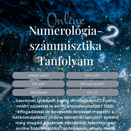
Online
Numerológia-
számmisztika
Tanfolyam
Kinek való?
Mit tud?
Mit ad?
Mit tanulunk?
Részletek
GY.I.K
Szeretnél térképet kapni önmagadhoz? Tudni,
miért születtél le és mi a sorsfeladatod? Több
elfogadással és kevesebb stresszel megélni a
hétköznapokat? Online szeretnél tanulni? Ismerd
meg magad a számok tükrében! Jelentkezz az
online Számmisztika tanfolyamra, amely mellé