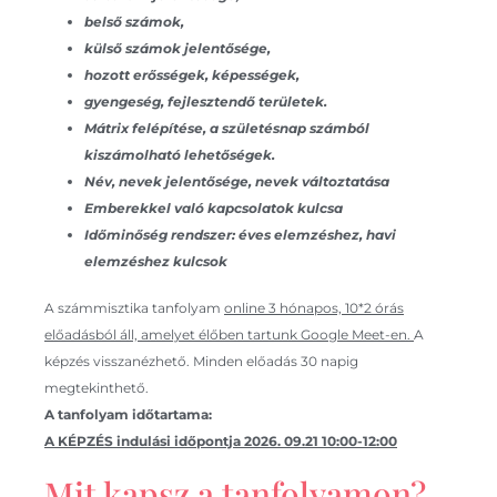
belső számok,
külső számok jelentősége,
hozott erősségek, képességek,
gyengeség, fejlesztendő területek.
Mátrix felépítése, a születésnap számból
kiszámolható lehetőségek.
Név, nevek jelentősége, nevek változtatása
Emberekkel való kapcsolatok kulcsa
Időminőség rendszer: éves elemzéshez, havi
elemzéshez kulcsok
A számmisztika tanfolyam
online 3 hónapos, 10*2 órás
előadásból áll, amelyet élőben tartunk Google Meet-en.
A
képzés visszanézhető. Minden előadás 30 napig
megtekinthető.
A tanfolyam időtartama:
A KÉPZÉS indulási időpontja 2026. 09.21 10:00-12:00
Mit kapsz a tanfolyamon?