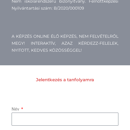
Nem iskolarendszerű bizonyítvány. Felnőttképzési
Nyilvántartási szám: B/2020/000109
A KÉPZÉS ONLINE ÉLŐ KÉPZÉS, NEM FELVÉTELRŐL
MEGY! INTERAKTÍV, AZAZ KÉRDEZZ-FELELEK,
NYITOTT, KEDVES KÖZÖSSÉGGEL!
Jelentkezés a tanfolyamra
Név