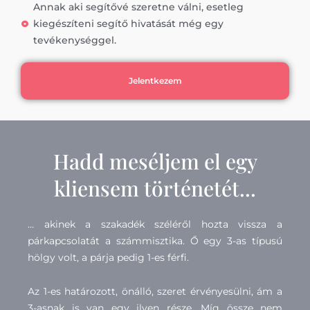
Annak aki segítővé szeretne válni, esetleg
kiegészíteni segítő hivatását még egy
tevékenységgel.
Jelentkezem
Hadd meséljem el egy
kliensem történetét...
… akinek a szakadék széléről hozta vissza a
párkapcsolatát a számmisztika. Ő egy 3-as típusú
hölgy volt, a párja pedig 1-es férfi.
Az 1-es határozott, önálló, szeret érvényesülni, ám a
3-asnak is van egy ilyen része. Míg össze nem