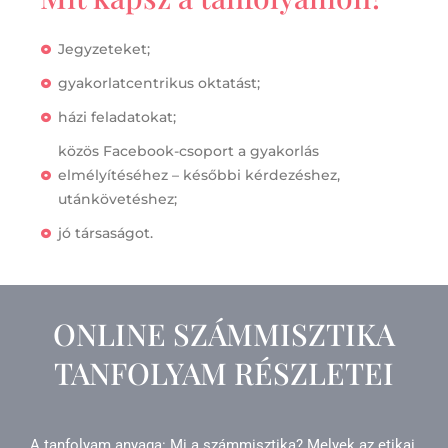
Jegyzeteket;
gyakorlatcentrikus oktatást;
házi feladatokat;
közös Facebook-csoport a gyakorlás
elmélyítéséhez – későbbi kérdezéshez,
utánkövetéshez;
jó társaságot.
ONLINE SZÁMMISZTIKA
TANFOLYAM RÉSZLETEI
A tanfolyam anyaga: Mi a számmisztika? Melyek az etikai