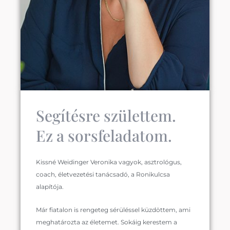
Segítésre születtem.
Ez a sorsfeladatom.
Kissné Weidinger Veronika vagyok, asztrológus,
coach, életvezetési tanácsadó, a Ronikulcsa
alapítója.
Már fiatalon is rengeteg sérüléssel küzdöttem, ami
meghatározta az életemet. Sokáig kerestem a