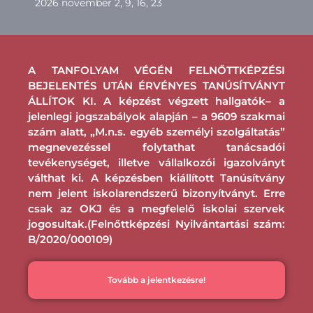
2026 november 2, 9, 16, 23
A TANFOLYAM VÉGÉN FELNŐTTKÉPZÉSI
BEJELENTÉS UTÁN ÉRVÉNYES TANÚSÍTVÁNYT
ÁLLÍTOK KI. A képzést végzett hallgatók– a
jelenlegi jogszabályok alapján – a 9609 szakmai
szám alatt, „M.n.s. egyéb személyi szolgáltatás”
megnevezéssel folytathat tanácsadói
tevékenységet, illetve vállalkozói igazolványt
válthat ki. A képzésben kiállított Tanúsítvány
nem jelent iskolarendszerű bizonyítványt. Erre
csak az OKJ és a megfelelő iskolai szervek
jogosultak.(Felnőttképzési Nyilvántartási szám:
B/2020/000109)
Tovább a jelentkezésre!