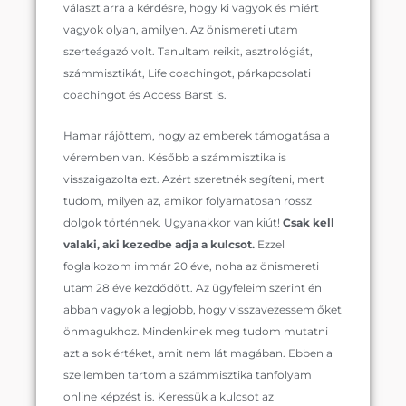
választ arra a kérdésre, hogy ki vagyok és miért
vagyok olyan, amilyen. Az önismereti utam
szerteágazó volt. Tanultam reikit, asztrológiát,
számmisztikát, Life coachingot, párkapcsolati
coachingot és Access Barst is.
Hamar rájöttem, hogy az emberek támogatása a
véremben van. Később a számmisztika is
visszaigazolta ezt. Azért szeretnék segíteni, mert
tudom, milyen az, amikor folyamatosan rossz
dolgok történnek. Ugyanakkor van kiút!
Csak kell
valaki, aki kezedbe adja a kulcsot.
Ezzel
foglalkozom immár 20 éve, noha az önismereti
utam 28 éve kezdődött. Az ügyfeleim szerint én
abban vagyok a legjobb, hogy visszavezessem őket
önmagukhoz. Mindenkinek meg tudom mutatni
azt a sok értéket, amit nem lát magában. Ebben a
szellemben tartom a számmisztika tanfolyam
online képzést is. Keressük a kulcsot az