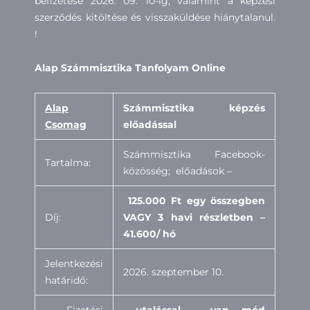
befizetése 2026. 09. 10-ig, valamint a képzési
szerződés kitöltése és visszaküldése hiánytalanul.
!
Alap Számmisztika Tanfolyam Online
A
lap
Számmisztika képzés
Csomag
előadással
Számmisztika Facebook-
Tartalma:
közösség; előadások –
125.000 Ft egy összegben
Díj:
VAGY 3 havi részletben –
41.600/ hó
Jelentkezési
2026. szeptember 10.
határidő: