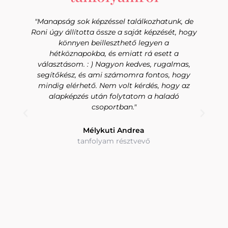
e
"Fantasztikus élmény volt számomra. Az
gy
ahogyan tanítasz, az a lendület és lelkesedés,
igazából, ha mindenki így tanítani, akkor nem
lenne gond a világban az iskolákban.
Hatalmas önismeretet, és elfogadást.
Valamint tudom, hogy valóban mik azok a
gyengeségek, amikre oda kell figyelnem."
Ungvári Mónika
tanfolyam résztvevő