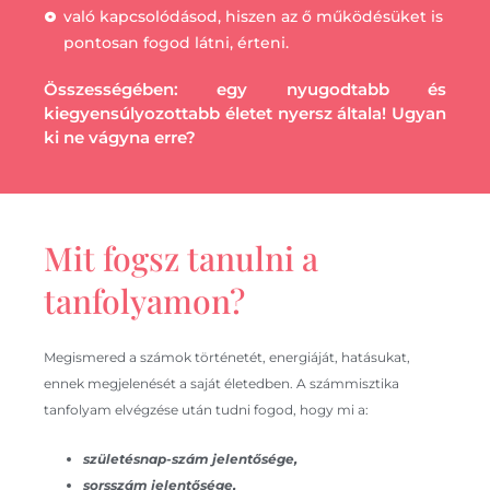
való kapcsolódásod, hiszen az ő működésüket is
pontosan fogod látni, érteni.
Összességében: egy nyugodtabb és
kiegyensúlyozottabb életet nyersz általa! Ugyan
ki ne vágyna erre?
Mit fogsz tanulni a
tanfolyamon?
Megismered a számok történetét, energiáját, hatásukat,
ennek megjelenését a saját életedben. A számmisztika
tanfolyam elvégzése után tudni fogod, hogy mi a:
születésnap-szám jelentősége,
sorsszám jelentősége,