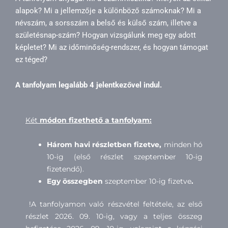
alapok? Mi a jellemzője a különböző számoknak? Mi a
névszám, a sorsszám a belső és külső szám, illetve a
születésnap-szám? Hogyan vizsgálunk meg egy adott
képletet? Mi az időminőség-rendszer, és hogyan támogat
ez téged?
A tanfolyam legalább 4 jelentkezővel indul.
Két
módon fizethető a tanfolyam:
Három havi részletben fizetve,
minden hó
10-ig (első részlet szeptember 10-ig
fizetendő).
Egy összegben
szeptember 10-ig fizetve
.
!A tanfolyamon való részvétel feltétele, az első
részlet 2026. 09. 10-ig, vagy a teljes összeg