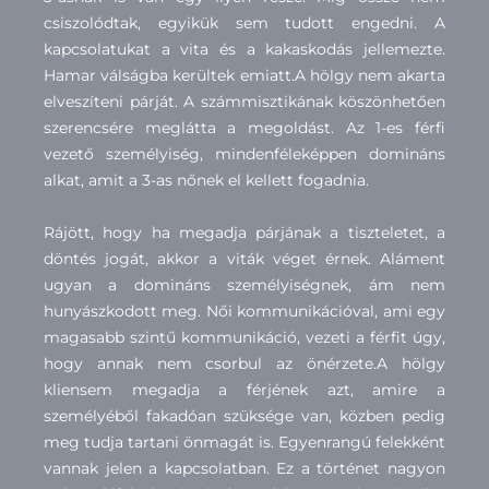
csiszolódtak, egyikük sem tudott engedni. A
kapcsolatukat a vita és a kakaskodás jellemezte.
Hamar válságba kerültek emiatt.A hölgy nem akarta
elveszíteni párját. A számmisztikának köszönhetően
szerencsére meglátta a megoldást. Az 1-es férfi
vezető személyiség, mindenféleképpen domináns
alkat, amit a 3-as nőnek el kellett fogadnia.
Rájött, hogy ha megadja párjának a tiszteletet, a
döntés jogát, akkor a viták véget érnek. Aláment
ugyan a domináns személyiségnek, ám nem
hunyászkodott meg. Női kommunikációval, ami egy
magasabb szintű kommunikáció, vezeti a férfit úgy,
hogy annak nem csorbul az önérzete.A hölgy
kliensem megadja a férjének azt, amire a
személyéből fakadóan szüksége van, közben pedig
meg tudja tartani önmagát is. Egyenrangú felekként
vannak jelen a kapcsolatban. Ez a történet nagyon