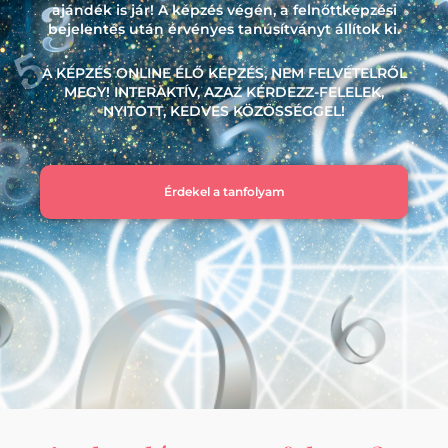
ajándék is jár! A képzés végén, a felnőttképzési
bejelentés után érvényes tanúsítványt állítok ki.
A KÉPZÉS ONLINE ÉLŐ KÉPZÉS, NEM FELVÉTELRŐL
MEGY! INTERAKTÍV, AZAZ KÉRDEZZ-FELELEK,
NYITOTT, KEDVES KÖZÖSSÉGGEL!
Érdekel a tanfolyam