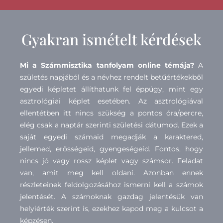
Gyakran ismételt kérdések
Mi a Számmisztika tanfolyam online témája?
A
születés napjából és a névhez rendelt betűértékekből
egyedi képletet állíthatunk fel éppúgy, mint egy
asztrológiai képlet esetében. Az asztrológiával
ellentétben itt nincs szükség a pontos óra/percre,
elég csak a naptár szerinti születési dátumod. Ezek a
saját egyedi számaid megadják a karaktered,
jellemed, erősségeid, gyengeségeid. Fontos, hogy
nincs jó vagy rossz képlet vagy számsor. Feladat
van, amit meg kell oldani. Azonban ennek
részleteinek feldolgozásához ismerni kell a számok
jelentését. A számoknak gazdag jelentésük van
helyiérték szerint is, ezekhez kapod meg a kulcsot a
képzésen.