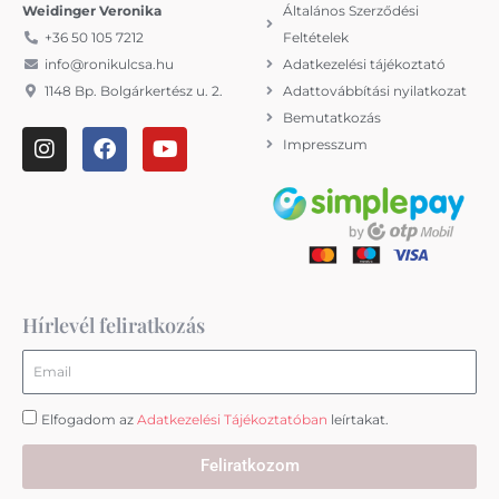
Weidinger Veronika
Általános Szerződési
+36 50 105 7212
Feltételek
info@ronikulcsa.hu
Adatkezelési tájékoztató
1148 Bp. Bolgárkertész u. 2.
Adattovábbítási nyilatkozat
Bemutatkozás
I
F
Y
Impresszum
n
a
o
s
c
u
t
e
t
a
b
u
g
o
b
r
o
e
a
k
m
Hírlevél feliratkozás
Email
Elfogadom az
Adatkezelési Tájékoztatóban
leírtakat.
Feliratkozom