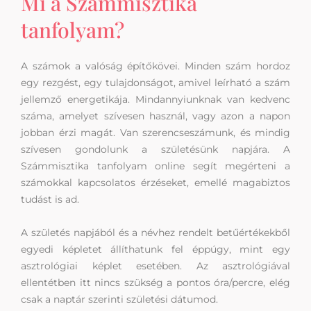
Mi a Számmisztika
tanfolyam?
A számok a valóság építőkövei. Minden szám hordoz
egy rezgést, egy tulajdonságot, amivel leírható a szám
jellemző energetikája. Mindannyiunknak van kedvenc
száma, amelyet szívesen használ, vagy azon a napon
jobban érzi magát. Van szerencseszámunk, és mindig
szívesen gondolunk a születésünk napjára. A
Számmisztika tanfolyam online segít megérteni a
számokkal kapcsolatos érzéseket, emellé magabiztos
tudást is ad.
A születés napjából és a névhez rendelt betűértékekből
egyedi képletet állíthatunk fel éppúgy, mint egy
asztrológiai képlet esetében. Az asztrológiával
ellentétben itt nincs szükség a pontos óra/percre, elég
csak a naptár szerinti születési dátumod.