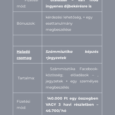
Fizetési
utalással – van mód
mód:
ingyenes díjbekérésre is
kérdezési lehetőség, + egy
Bónuszok:
esettanulmány
megbeszélése
H
aladó
Számmisztika képzés
csomag
+jegyzetek
Számmisztika Facebook-
közösség; előadások – ,
Tartalma:
jegyzetek + egy személyes
megbeszélés
140.000 Ft egy összegben
Fizetési
VAGY 3 havi részletben –
mód:
46.700/ hó