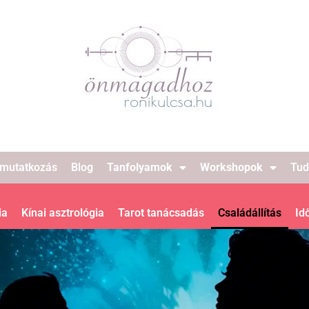
mutatkozás
Blog
Tanfolyamok
Workshopok
Tud
ia
Kínai asztrológia
Tarot tanácsadás
Családállítás
Id