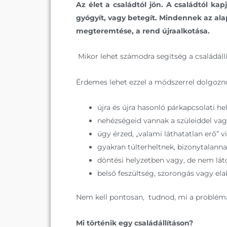
Az élet a családtól jön. A családtól kap
gyógyít, vagy betegít. Mindennek az alapj
megteremtése, a rend újraalkotása.
Mikor lehet számodra segítség a családáll
Érdemes lehet ezzel a módszerrel dolgozno
újra és újra hasonló párkapcsolati he
nehézségeid vannak a szüleiddel vag
úgy érzed, „valami láthatatlan erő” v
gyakran túlterheltnek, bizonytalan
döntési helyzetben vagy, de nem láto
belső feszültség, szorongás vagy ela
Nem kell pontosan, tudnod, mi a probléma,
Mi történik egy családállításon?