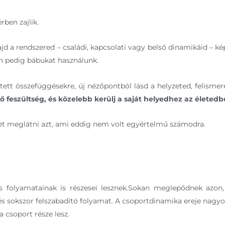
ben zajlik.
 a rendszered – családi, kapcsolati vagy belső dinamikáid – ké
n pedig bábukat használunk.
jtett összefüggésekre, új nézőpontból lásd a helyzeted, felisme
ő feszültség, és közelebb kerülj a saját helyedhez az életed
thet meglátni azt, ami eddig nem volt egyértelmű számodra.
 folyamatainak is részesei lesznek.Sokan meglepődnek azon
 és sokszor felszabadító folyamat. A csoportdinamika ereje nag
a csoport része lesz.