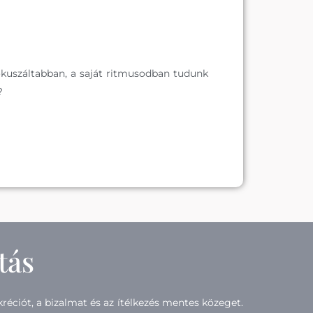
ókuszáltabban, a saját ritmusodban tudunk
e?
tás
réciót, a bizalmat és az ítélkezés mentes közeget.