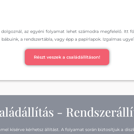
dolgoznál, az egyéni folyamat lehet számodra megfelelő. Itt f
a bábuink, a rendszertábla, vagy épp a papírlapok. Izgalmas ugy
Részt veszek a családállításon!
aládállítás - Rendszerállí
kísérve kérhetsz állítást. A folyamat során biztosítjuk a diszk