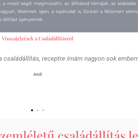
va, a mező segít megmutatni, az állításod témáját, az elakadá
 vágyait, félelmeit. Igen, a sajátodat is. Ezután a felismert e
 állítást igényelnek.
Visszajelzések a Családállításról
 a családállítás, receptre írnám nagyon sok ember
Andi
szemléletű családállítás l