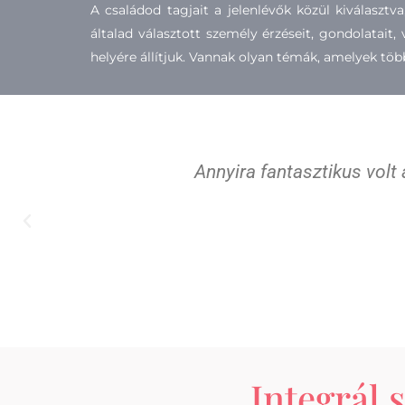
A családod tagjait a jelenlévők közül kiválaszt
általad választott személy érzéseit, gondolatait,
helyére állítjuk. Vannak olyan témák, amelyek több
Annyira fantasztikus volt
Integrál 