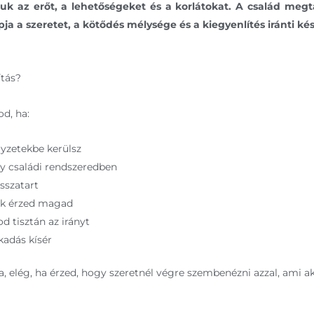
juk az erőt, a lehetőségeket és a korlátokat. A család megta
a a szeretet, a kötődés mélysége és a kiegyenlítés iránti készt
ítás?
d, ha:
lyzetekbe kerülsz
y családi rendszeredben
isszatart
nak érzed magad
d tisztán az irányt
kadás kísér
 elég, ha érzed, hogy szeretnél végre szembenézni azzal, ami a