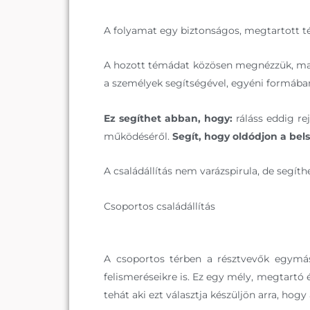
A folyamat egy biztonságos, megtartott tér
A hozott témádat közösen megnézzük, majd
a személyek segítségével, egyéni formába
Ez segíthet abban, hogy:
ráláss eddig re
működéséről.
Segít, hogy oldódjon a bels
A családállítás nem varázspirula, de segí
Csoportos családállítás
A csoportos térben a résztvevők egymás
felismeréseikre is. Ez egy mély, megtartó
tehát aki ezt választja készüljön arra, hogy 