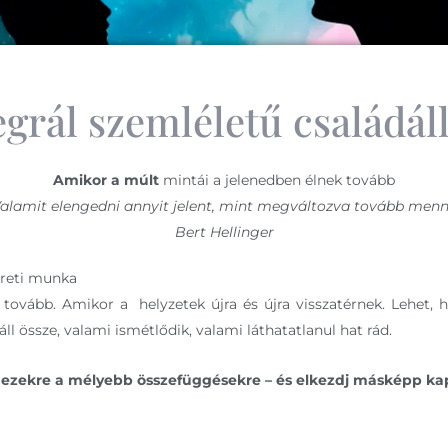
egrál szemléletű családáll
Amikor a múlt
mintái a jelenedben élnek tovább
Valamit elengedni annyit jelent, mint megváltozva tovább menni
Bert Hellinger
ereti munka
 tovább. Amikor a helyzetek újra és újra visszatérnek. Lehet,
l össze, valami ismétlődik, valami láthatatlanul hat rád.
zz ezekre a mélyebb összefüggésekre – és elkezdj másképp 