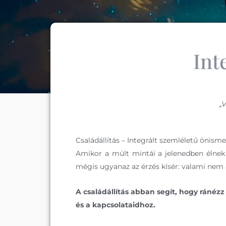
Int
„
Családállítás – Integrált szemléletű önism
Amikor a múlt mintái a jelenedben élnek
mégis ugyanaz az érzés kísér: valami nem ál
A családállítás abban segít, hogy ráné
és a kapcsolataidhoz.