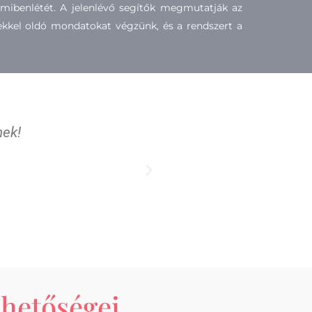
s mibenlétét. A jelenlévő segítők megmutatják az
lemekkel oldó mondatokat végzünk, és a rendszert a
nek!
ehetőségei