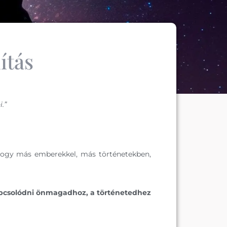
ítás
.”
 hogy más emberekkel, más történetekben,
kapcsolódni önmagadhoz, a történetedhez