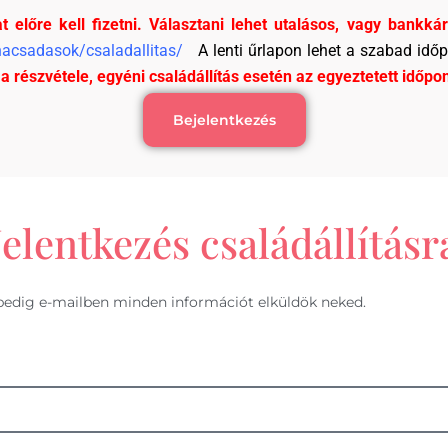
at előre kell fizetni. Választani lehet utalásos, vagy bankk
anacsadasok/csaladallitas/
A lenti űrlapon lehet a szabad idő
t a részvétele, egyéni családállítás esetén az egyeztetett időpo
Bejelentkezés
Jelentkezés családállításr
én pedig e-mailben minden információt elküldök neked.