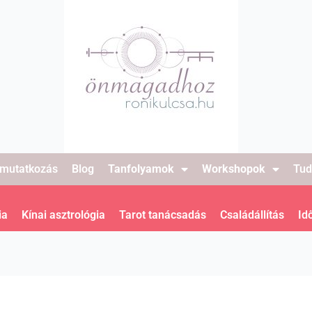
mutatkozás
Blog
Tanfolyamok
Workshopok
Tud
ia
Kínai asztrológia
Tarot tanácsadás
Családállítás
Id