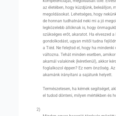
kompetenciáját, megoldásait tőle. Elves
az életében, hogy küzdjünk, beleálljon
megoldásokat. Lehetséges, hogy nekün
de honnan tudhatnád neki mi a jó mego
legközelebb állóknak is, hogy önmagukb
szükséges erőt, akaratot. Ha elveszed a
gondolkodást, ugyan mitől tudna fejlőd
a Tiéd. Ne felejtsd el, hogy ha mindenki
változna. Tehát minden esetben, amikor 
akarnál valakinek (kéretlenül), akkor k
foglalkozol éppen? Ez nem önzőség. Az 
akarnánk irányítani a sajátunk helyett.
Természetesen, ha kérnek segítséget, ak
el tudod dönteni, milyen mértékben és h
2)