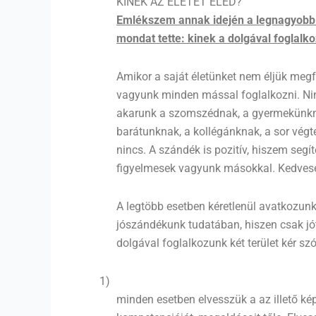
KINEK AZ ÉLETÉT ÉLED?
Emlékszem annak idején a legnagyobb 
mondat tette: kinek a dolgával foglalk
Amikor a saját életünket nem éljük meg
vagyunk minden mással foglalkozni. Ni
akarunk a szomszédnak, a gyermekünkne
barátunknak, a kollégánknak, a sor végt
nincs. A szándék is pozitív, hiszem seg
figyelmesek vagyunk másokkal. Kedves
A legtöbb esetben kéretlenül avatkozunk 
jószándékunk tudatában, hiszen csak jó
dolgával foglalkozunk két terület kér szó
1)
minden esetben elvesszük a az illető ké