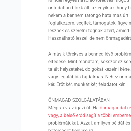
Minden egyes hasonló törekvés mögött 
öntudatlan blokk áll: az egyik az, hog
nekem a bennem tátongó hatalmas űrt: 
foglalkozom, segítek, támogatok, figye
lesznek és szeretni fognak azért, amiér
Használható leszel, de nem önmagadért 
A másik törekvés a benned lévő problé
elfedése. Mint mondtam, sokszor ez sem
talált helyzeteket, dolgokat kezelni kéne
vagy legalábbis fájdalmas. Nehéz önmag
kér. Erőt kér, munkát kér, feladatot kér.
ÖNMAGAD SZOLGÁLATÁBAN
Mégis: ez az igazi út. Ha
önmagaddal r
vagy, a belső erőd segít a többi emberne
problémájukat. Azzal, amilyen példát és 
bátorságot képviselsz.