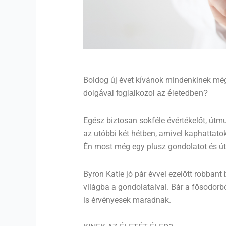
Boldog új évet kívánok mindenkinek mé
dolgával foglalkozol az életedben?
Egész biztosan sokféle évértékelőt, útmu
az utóbbi két hétben, amivel kaphattato
Én most még egy plusz gondolatot és ú
Byron Katie jó pár évvel ezelőtt robbant b
világba a gondolataival. Bár a fősodorbó
is érvényesek maradnak.