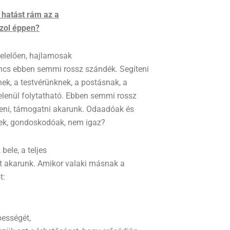
hatást rám az a
ozol éppen?
felelően, hajlamosak
ncs ebben semmi rossz szándék. Segíteni
k, a testvérünknek, a postásnak, a
elenül folytatható. Ebben semmi rossz
íteni, támogatni akarunk. Odaadóak és
ek, gondoskodóak, nem igaz?
bele, a teljes
t akarunk. Amikor valaki másnak a
t:
pességét,