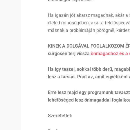
Ha igazán jót akarsz magadnak, akár a 
életed minőségében, akár a felelősségvá
másnak a problémáján pörögnél, kérde
KINEK A DOLGÁVAL FOGLALKOZOM É
sürgősen térj vissza
önmagadhoz és a s
Ha így teszel, sokkal több derű, magab
lesz a társad. Pont az, amit egyébként
Erre lesz majd egy programunk tavaszt
lehetőséged lesz önmagaddal foglalkoz
Szeretettel: