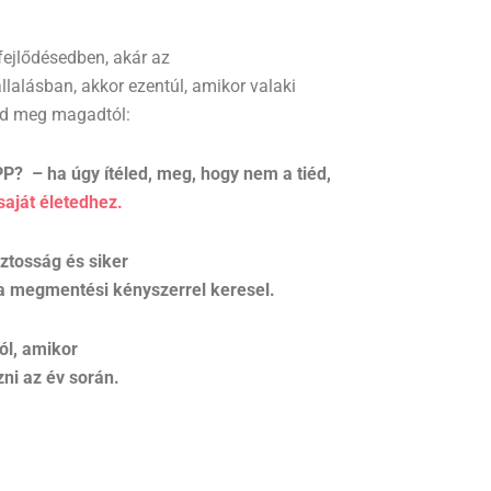
fejlődésedben, akár az
llalásban, akkor ezentúl, amikor valaki
zd meg magadtól:
PP?
– ha úgy ítéled, meg, hogy nem a tiéd,
aját életedhez.
iztosság és siker
 a megmentési kényszerrel keresel.
ól, amikor
ni az év során.