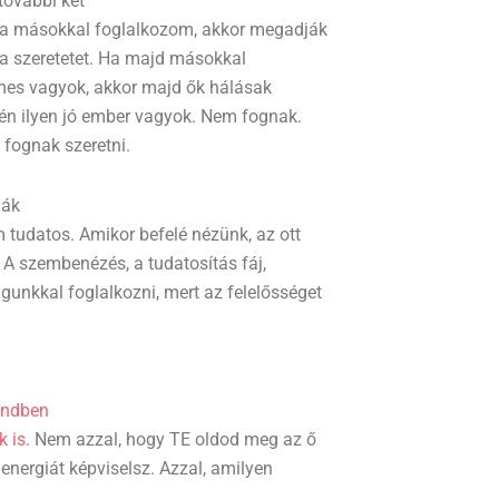
további két
y ha másokkal foglalkozom, akkor megadják
a szeretetet. Ha majd másokkal
lmes vagyok, akkor majd ők hálásak
t én ilyen jó ember vagyok. Nem fognak.
fognak szeretni.
mák
 tudatos. Amikor befelé nézünk, az ott
. A szembenézés, a tudatosítás fáj,
unkkal foglalkozni, mert az felelősséget
endben
k is.
Nem azzal, hogy TE oldod meg az ő
energiát képviselsz. Azzal, amilyen