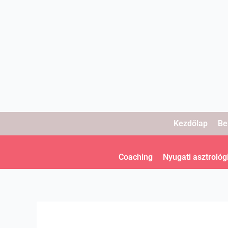
Skip
to
content
Kezdőlap
Be
Coaching
Nyugati asztrológ