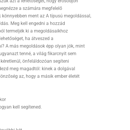
szük azt a lehetőséget, hogy erősödjön
, megnézze a számára megfelelő
k könnyebben ment az A típusú megoldással,
ldás. Meg kell engedni a hozzád
ól termeljék ki a megoldásaikhoz
 lehetőséget, ha átveszed a
ni? A más megoldások épp olyan jók, mint
 ugyanazt tenné, a világ fikarcnyit sem
kéretlenül, önfeláldozóan segíteni
érdezd meg magadtól: kinek a dolgával
önzőség az, hogy a másik ember életét
kor
ogyan kell segítened.