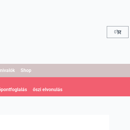
Kosár
0
nivalók
Shop
őpontfoglalás
őszi elvonulás