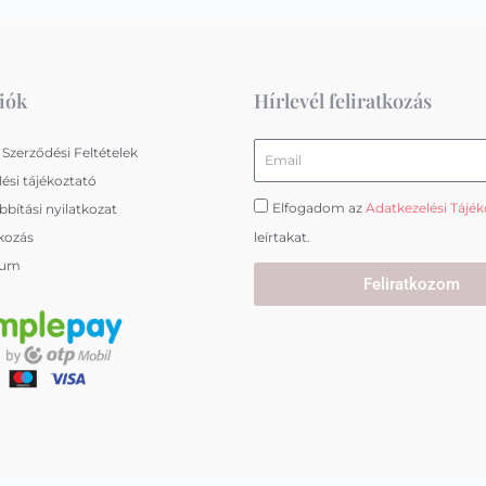
iók
Hírlevél feliratkozás
Email
 Szerződési Feltételek
ési tájékoztató
Elfogadom az
Adatkezelési Tájé
bítási nyilatkozat
kozás
leírtakat.
zum
Feliratkozom