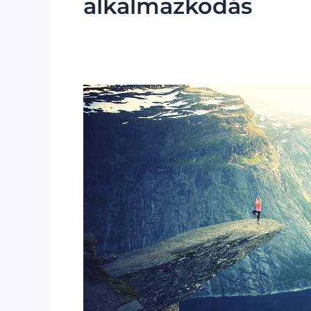
alkalmazkodás
Fejlődés
és
öröm