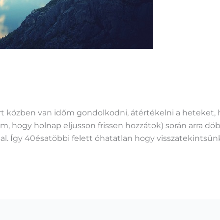
ert közben van időm gondolkodni, átértékelni a heteket, 
rom, hogy holnap eljusson frissen hozzátok) során arra 
l. Így 40ésatöbbi felett óhatatlan hogy visszatekintsünk