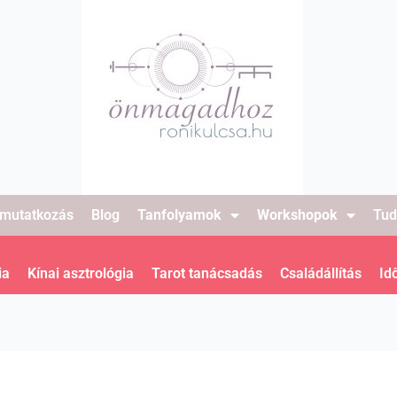
mutatkozás
Blog
Tanfolyamok
Workshopok
Tud
ia
Kínai asztrológia
Tarot tanácsadás
Családállítás
Id