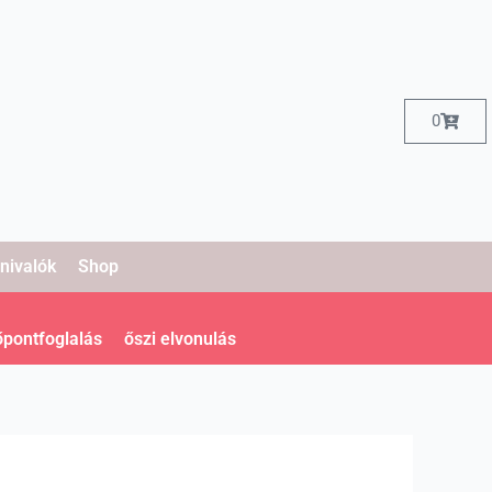
Kosár
0
nivalók
Shop
őpontfoglalás
őszi elvonulás