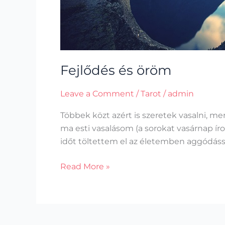
Fejlődés és öröm
Leave a Comment
/
Tarot
/
admin
Többek közt azért is szeretek vasalni, m
ma esti vasalásom (a sorokat vasárnap í
időt töltettem el az életemben aggódássa
Read More »