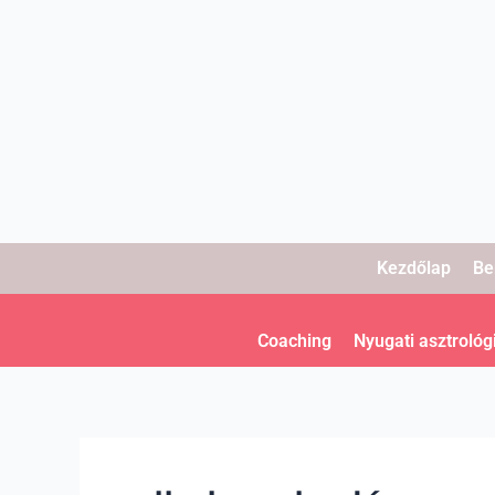
Skip
to
content
Kezdőlap
Be
Coaching
Nyugati asztrológ