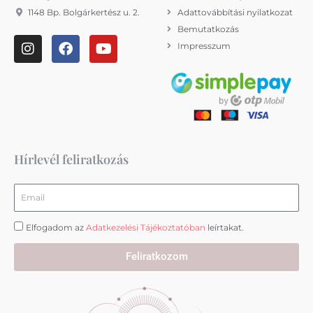
1148 Bp. Bolgárkertész u. 2.
Adattovábbítási nyilatkozat
Bemutatkozás
I
F
Y
Impresszum
n
a
o
s
c
u
t
e
t
a
b
u
g
o
b
r
o
e
a
k
m
Hírlevél feliratkozás
Email
Elfogadom az
Adatkezelési Tájékoztatóban
leírtakat.
Feliratkozom