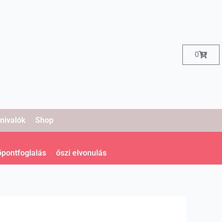
Kosár
0
nivalók
Shop
őpontfoglalás
őszi elvonulás