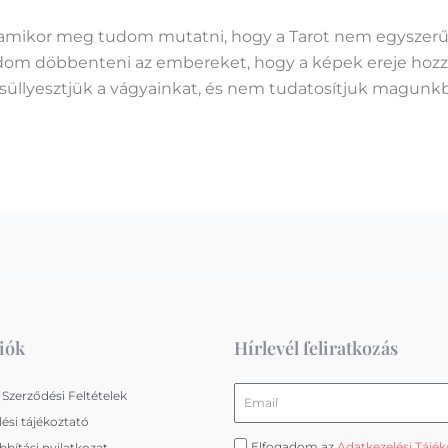
ök, amikor meg tudom mutatni, hogy a Tarot nem egysze
udom döbbenteni az embereket, hogy a képek ereje hozzáj
süllyesztjük a vágyainkat, és nem tudatosítjuk magunkba
iók
Hírlevél feliratkozás
Email
 Szerződési Feltételek
ési tájékoztató
Elfogadom az
Adatkezelési Tájé
bítási nyilatkozat