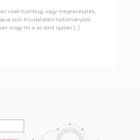
rűen csak humbug, vagy megtévesztés,
uk szól. A tudatalatti tartományból,
n, hogy mi is az amit igazán […]
koztatóban