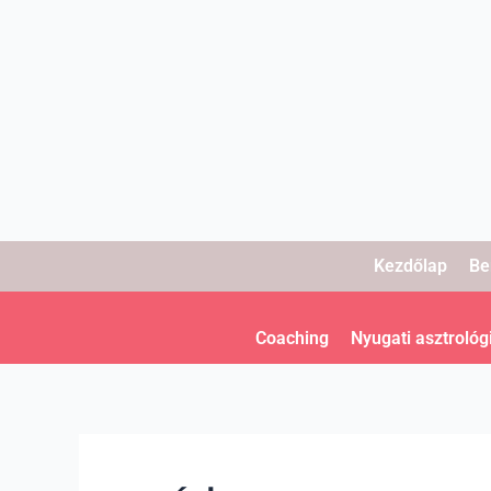
Skip
to
content
Kezdőlap
Be
Coaching
Nyugati asztrológ