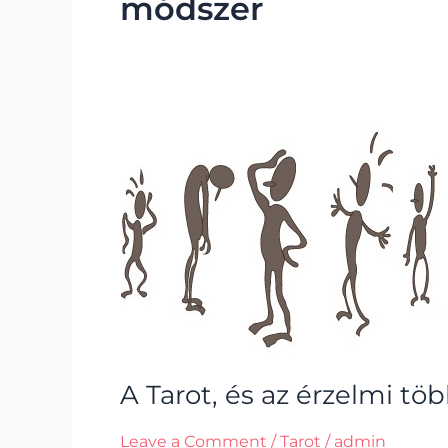
módszer
A
Tarot,
és
az
érzelmi
többlet
A Tarot, és az érzelmi töb
Leave a Comment
/
Tarot
/
admin