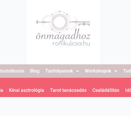
mutatkozás
Blog
Tanfolyamok
Workshopok
Tud
ia
Kínai asztrológia
Tarot tanácsadás
Családállítás
Id