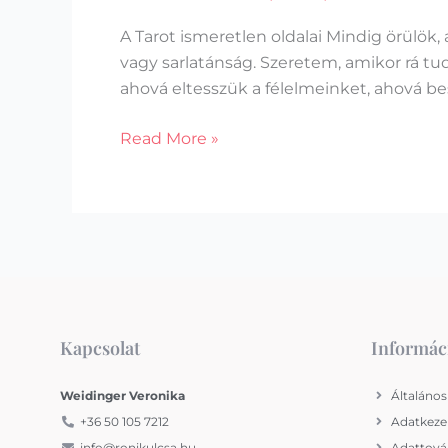
A Tarot ismeretlen oldalai Mindig örül
vagy sarlatánság. Szeretem, amikor rá t
ahová eltesszük a félelmeinket, ahová be
Read More »
Kapcsolat
Informác
Weidinger Veronika
Általános
+36 50 105 7212
Adatkezel
info@ronikulcsa.hu
Adattováb