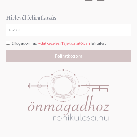
r
o
e
a
k
m
Hírlevél feliratkozás
Email
Elfogadom az
Adatkezelési Tájékoztatóban
leírtakat.
Feliratkozom