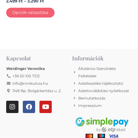
2.499
Ft
–
3.290
Ft
Opciók választása
Kapcsolat
Információk
Weidinger Veronika
Általános Szerződési
+36 50 105 7212
Feltételek
info@ronikulcsa.hu
Adatkezelési tájékoztató
1148 Bp. Bolgárkertész u. 2.
Adattovábbítási nyilatkozat
Bemutatkozás
I
F
Y
Impresszum
n
a
o
s
c
u
t
e
t
a
b
u
g
o
b