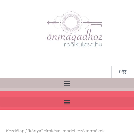
Skip
to
content
Kosár
0
Kezdőlap
/ “kártya” címkével rendelkező termékek