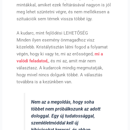
mintákkal, amiket ezek feltárásával nagyon is jól
meg lehet szüntetni végre, és nem mellékesen a
szituációk sem térnek vissza többé így.
A kudarc, mint fejlődési LEHETŐSÉG
Minden ilyen esemény önmagadhoz visz
közelebb. Kristálytisztán látni fogod a folyamat
végén, hogy ki vagy te, mi az erősséged,
mi a
valódi feladatod,
, és mi az, amit már nem
választasz. A kudarcok mindig megmutatják,
hogy mivel nincs dolgunk többé. A választás
továbbra is a kezünkben van.
Nem az a megoldás, hogy soha
többet nem próbálkozunk az adott
dologgal. Egy új tudatossággal,
szemléletmóddal kell új
kihívásokat keresni, és abban