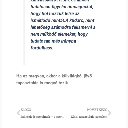
tudatosan figyelni önmagunkat,
hogy hol hozzuk létre az
ismétlődő mintát.A kudarc, mint
lehetőség számodra felismerni a
nem működő elemeket, hogy
tudatosan más irányba
fordulhass.
Ha ez megvan, akkor a külvilágból jövő
tapasztalás is megváltozik.
Előző
Köve
ELŐZŐ
KÖVETKEZŐ
Számok és szerelmek – a szerelmes hatos
Kínai asztrológia szerelem