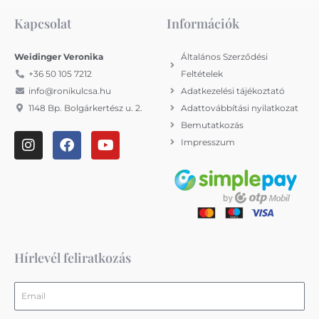
Kapcsolat
Információk
Weidinger Veronika
Általános Szerződési
+36 50 105 7212
Feltételek
info@ronikulcsa.hu
Adatkezelési tájékoztató
1148 Bp. Bolgárkertész u. 2.
Adattovábbítási nyilatkozat
Bemutatkozás
I
F
Y
Impresszum
n
a
o
s
c
u
t
e
t
a
b
u
g
o
b
r
o
e
a
k
m
Hírlevél feliratkozás
Email