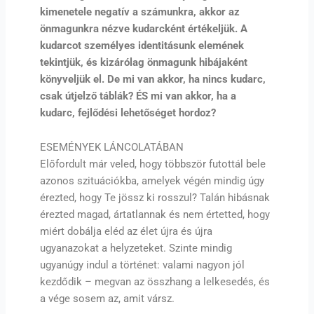
kimenetele negatív a számunkra, akkor az
önmagunkra nézve kudarcként értékeljük. A
kudarcot személyes identitásunk elemének
tekintjük, és kizárólag önmagunk hibájaként
könyveljük el. De mi van akkor, ha nincs kudarc,
csak útjelző táblák? ÉS mi van akkor, ha a
kudarc, fejlődési lehetőséget hordoz?
ESEMÉNYEK LÁNCOLATÁBAN
Előfordult már veled, hogy többször futottál bele
azonos szituációkba, amelyek végén mindig úgy
érezted, hogy Te jössz ki rosszul? Talán hibásnak
érezted magad, ártatlannak és nem értetted, hogy
miért dobálja eléd az élet újra és újra
ugyanazokat a helyzeteket. Szinte mindig
ugyanúgy indul a történet: valami nagyon jól
kezdődik – megvan az összhang a lelkesedés, és
a vége sosem az, amit vársz.