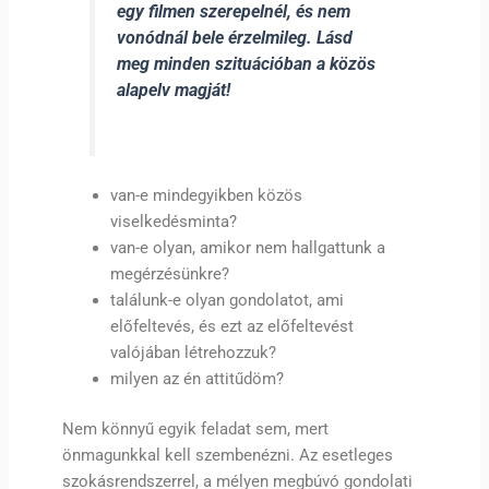
egy filmen szerepelnél, és nem
vonódnál bele érzelmileg. Lásd
meg minden szituációban a közös
alapelv magját!
van-e mindegyikben közös
viselkedésminta?
van-e olyan, amikor nem hallgattunk a
megérzésünkre?
találunk-e olyan gondolatot, ami
előfeltevés, és ezt az előfeltevést
valójában létrehozzuk?
milyen az én attitűdöm?
Nem könnyű egyik feladat sem, mert
önmagunkkal kell szembenézni. Az esetleges
szokásrendszerrel, a mélyen megbúvó gondolati