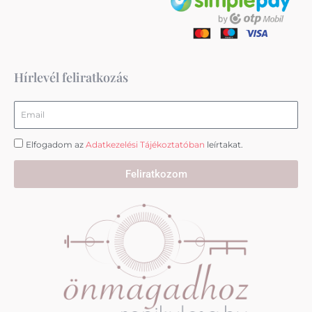
t
e
t
a
b
u
g
o
b
r
o
e
a
k
m
Hírlevél feliratkozás
Email
Elfogadom az
Adatkezelési Tájékoztatóban
leírtakat.
Feliratkozom