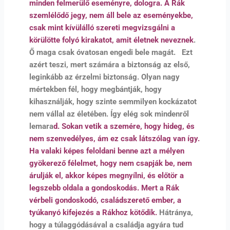
minden felmerülő eseményre, dologra. A Rák
szemlélődő jegy, nem áll bele az eseményekbe,
csak mint kívülálló szereti megvizsgálni a
körülötte folyó kirakatot, amit életnek neveznek
.
Ő maga csak óvatosan engedi bele magát. Ezt
azért teszi, mert számára a biztonság az első,
leginkább az érzelmi biztonság. Olyan nagy
mértekben fél, hogy megbántják, hogy
kihasználják, hogy szinte semmilyen kockázatot
nem vállal az életében. Így elég sok mindenről
lemara
d. Sokan vetik a szemére, hogy hideg, és
nem szenvedélyes, ám ez csak látszólag van így.
Ha valaki képes feloldani benne azt a mélyen
gyökerező félelmet, hogy nem csapják be, nem
árulják el, akkor képes megnyílni, és előtör a
legszebb oldala a gondoskodás. Mert a Rák
vérbeli gondoskodó, családszerető ember, a
tyúkanyó kifejezés a Rákhoz kötődik.
Hátránya,
hogy a túlaggódásával a családja agyára tud