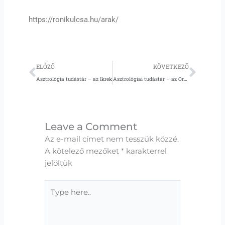
https://ronikulcsa.hu/arak/
Előző
Köve
ELŐZŐ
KÖVETKEZŐ
Asztrológia tudástár – az Ikrek
Asztrológiai tudástár – az Oroszlán
Leave a Comment
Az e-mail címet nem tesszük közzé.
A kötelező mezőket
*
karakterrel
jelöltük
Type
here..