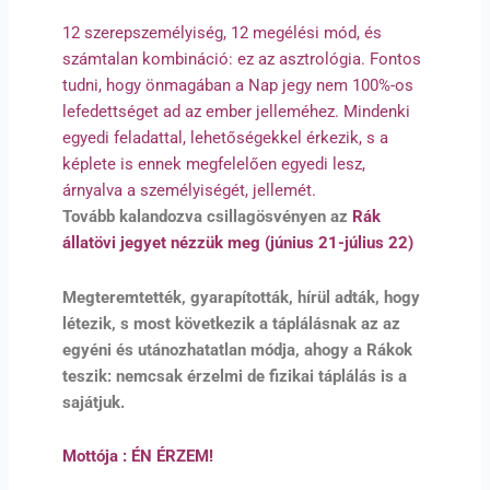
12 szerepszemélyiség, 12 megélési mód, és
számtalan kombináció: ez az asztrológia. Fontos
tudni, hogy önmagában a Nap jegy nem 100%-os
lefedettséget ad az ember jelleméhez. Mindenki
egyedi feladattal, lehetőségekkel érkezik, s a
képlete is ennek megfelelően egyedi lesz,
árnyalva a személyiségét, jellemét.
Tovább kalandozva csillagösvényen az
Rák
állatövi jegyet nézzük meg (június 21-július 22)
Megteremtették, gyarapították, hírül adták, hogy
létezik, s most következik a táplálásnak az az
egyéni és utánozhatatlan módja, ahogy a Rákok
teszik: nemcsak érzelmi de fizikai táplálás is a
sajátjuk.
Mottója : ÉN ÉRZEM!