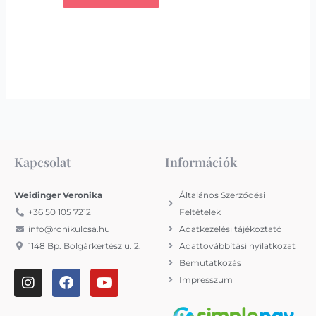
Kapcsolat
Információk
Weidinger Veronika
Általános Szerződési
+36 50 105 7212
Feltételek
info@ronikulcsa.hu
Adatkezelési tájékoztató
1148 Bp. Bolgárkertész u. 2.
Adattovábbítási nyilatkozat
Bemutatkozás
I
F
Y
Impresszum
n
a
o
s
c
u