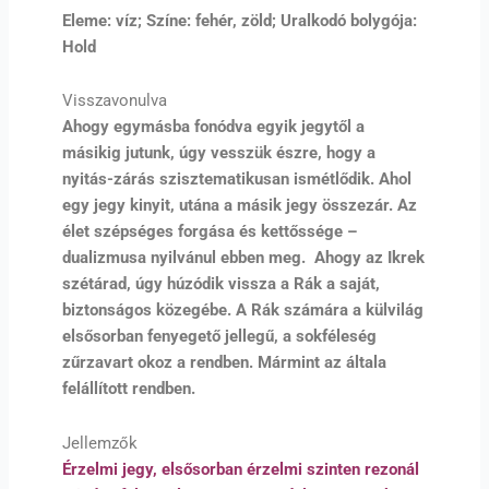
Eleme: víz; Színe: fehér, zöld; Uralkodó bolygója:
Hold
Visszavonulva
Ahogy egymásba fonódva egyik jegytől a
másikig jutunk, úgy vesszük észre, hogy a
nyitás-zárás szisztematikusan ismétlődik. Ahol
egy jegy kinyit, utána a másik jegy összezár. Az
élet szépséges forgása és kettőssége –
dualizmusa nyilvánul ebben meg. Ahogy az Ikrek
szétárad, úgy húzódik vissza a Rák a saját,
biztonságos közegébe. A Rák számára a külvilág
elsősorban fenyegető jellegű, a sokféleség
zűrzavart okoz a rendben. Mármint az általa
felállított rendben.
Jellemzők
Érzelmi jegy, elsősorban érzelmi szinten rezonál