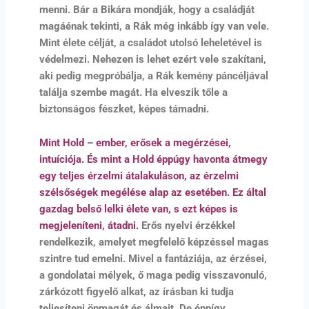
menni. Bár a Bikára mondják, hogy a családját
magáénak tekinti, a Rák még inkább így van vele.
Mint élete célját, a családot utolsó leheletével is
védelmezi. Nehezen is lehet ezért vele szakítani,
aki pedig megpróbálja, a Rák kemény páncéljával
találja szembe magát. Ha elveszik tőle a
biztonságos fészket, képes támadni.
Mint Hold – ember, erősek a megérzései,
intuíciója. És mint a Hold éppúgy havonta átmegy
egy teljes érzelmi átalakuláson, az érzelmi
szélsőségek megélése alap az esetében. Ez által
gazdag belső lelki élete van, s ezt képes is
megjeleníteni, átadni.
Erős nyelvi érzékkel
rendelkezik, amelyet megfelelő képzéssel magas
szintre tud emelni. Mivel a fantáziája, az érzései,
a gondolatai mélyek, ő maga pedig visszavonuló,
zárkózott figyelő alkat, az írásban ki tudja
teljesíteni önmagát és álmait. De éppígy