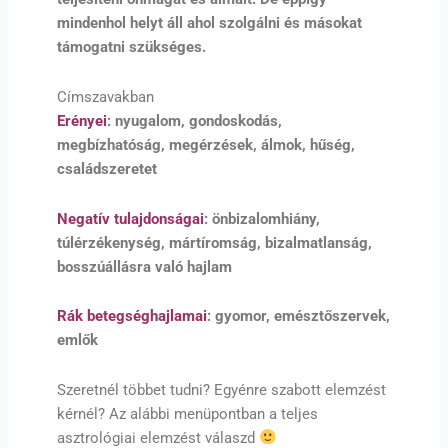
mindenhol helyt áll ahol szolgálni és másokat
támogatni szükséges.
Címszavakban
Erényei
: nyugalom, gondoskodás,
megbízhatóság, megérzések, álmok, hűség,
családszeretet
Negatív tulajdonságai
: önbizalomhiány,
túlérzékenység, mártíromság, bizalmatlanság,
bosszúállásra való hajlam
Rák betegséghajlamai
: gyomor, emésztőszervek,
emlők
Szeretnél többet tudni? Egyénre szabott elemzést
kérnél? Az alábbi menüpontban a teljes
asztrológiai elemzést válaszd