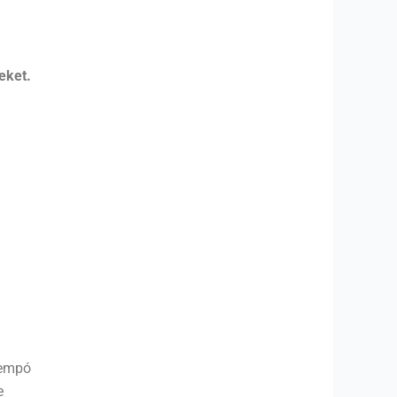
eket.
tempó
e