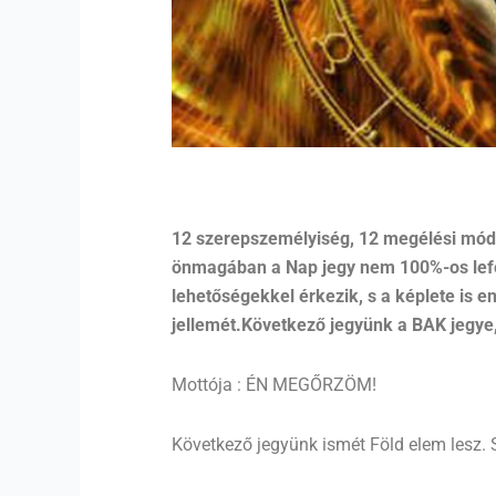
12 szerepszemélyiség, 12 megélési mód, 
önmagában a Nap jegy nem 100%-os lefed
lehetőségekkel érkezik, s a képlete is 
jellemét.Következő jegyünk a BAK jegye
Mottója : ÉN MEGŐRZÖM!
Következő jegyünk ismét Föld elem lesz. S