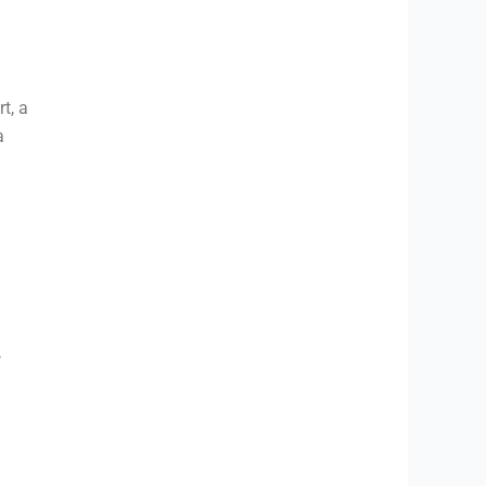
t, a
a
,