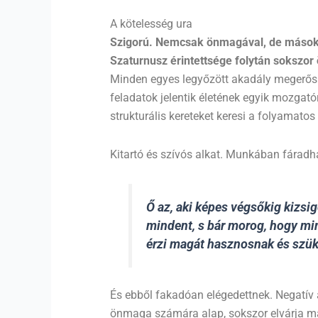
A kötelesség ura
Szigorú. Nemcsak önmagával, de másokk
Szaturnusz érintettsége folytán sokszor
Minden egyes legyőzött akadály megerősí
feladatok jelentik életének egyik mozgató
strukturális kereteket keresi a folyamatos
Kitartó és szívós alkat. Munkában fáradh
Ő az, aki képes végsőkig kizsi
mindent, s bár morog, hogy min
érzi magát hasznosnak és szü
És ebből fakadóan elégedettnek. Negatív
önmaga számára alap, sokszor elvárja más