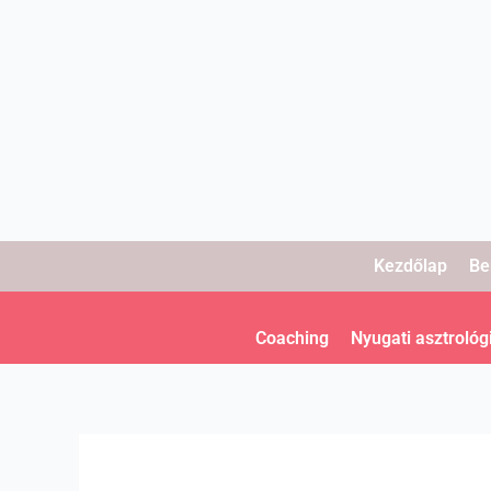
Skip
to
content
Kezdőlap
Be
Coaching
Nyugati asztrológ