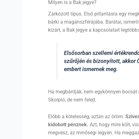
Milyen is a Bak jegye?
Zárkózott típus. Első pillantásra egy meg
bárki a magánszférájába. Barátai, ismerős
kizárt, a Bak jegye a kapcsolatait legtöb
Elsősorban szellemi értékrendd
szűrőjén és bizonyított, akkor
embert ismernek meg.
Ha megbántják, nem egykönnyen bocsát meg
Skorpió, de nem felejt.
Előbb a kötelesség, aztán az öröm.
Szíves
kidobott pénznek.
Azt, hogy mire költ, v
megvesz, az minőségi legyen. Ha meggaz