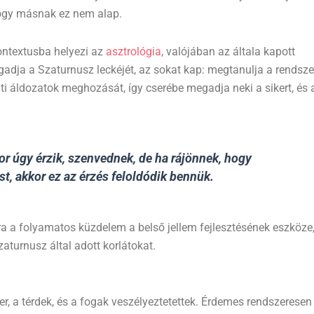
hogy másnak ez nem alap.
kontextusba helyezi az
asztrológia
, valójában az általa kapott
dja a Szaturnusz leckéjét, az sokat kap: megtanulja a rendszer
i áldozatok meghozását, így cserébe megadja neki a sikert, és 
r úgy érzik, szenvednek, de ha rájönnek, hogy
, akkor ez az érzés feloldódik bennük.
a a folyamatos küzdelem a belső jellem fejlesztésének eszköze
aturnusz által adott korlátokat.
 a térdek, és a fogak veszélyeztetettek. Érdemes rendszeresen