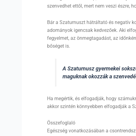
szenvedhet ettől, mert nem veszi észre, 
Bár a Szaturnuszt hátráltató és negatív 
adományok igencsak kedvezőek. Aki elfoga
fegyelmet, az önmegtagadást, az időnként
bőséget is.
A Szaturnusz gyermekei sokszo
maguknak okozzák a szenvedést
Ha megértik, és elfogadják, hogy számukr
akkor szintén könnyebben elfogadják a Sz
Összefoglaló
Egészség vonatkozásában a csontrendszer,