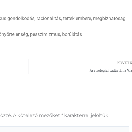
tikus gondolkodás, racionalitás, tettek embere, megbízhatóság
könyörtelenség, pesszimizmus, borúlátás
KÖVETK
Asztrológiai tudástár: a Ví
özzé.
A kötelező mezőket
*
karakterrel jelöltük