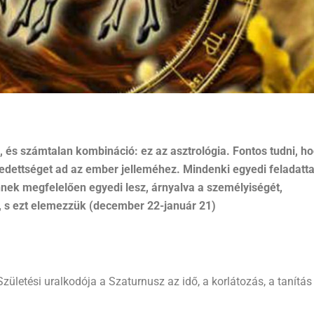
és számtalan kombináció: ez az asztrológia. Fontos tudni, h
ettséget ad az ember jelleméhez. Mindenki egyedi feladatta
ennek megfelelően egyedi lesz, árnyalva a személyiségét,
, s ezt elemezzük (december 22-január 21)
zületési uralkodója a Szaturnusz az idő, a korlátozás, a tanítás