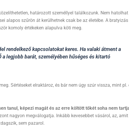
közelíthetetlen, határozott személlyel találkozunk. Nem hatolhat
ei alapos szűrön át kerülhetnek csak be az életébe. A bratyizás
bször komoly értékeken alapulva köti meg.
el rendelkező kapcsolatokat keres. Ha valaki átment a
 Ő a legjobb barát, személyében hűséges és kitartó
. Sértéseket elraktároz, és bár nem úgy szúr vissza, mint pl.
en tanul, képezi magát és az erre költött tőkét soha nem tartj
iszont nagyon megválogatja. Inkább kevesebbet vásárol, az, amit
dagszik, sem pazarol.