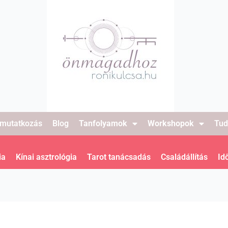
mutatkozás
Blog
Tanfolyamok
Workshopok
Tud
ia
Kínai asztrológia
Tarot tanácsadás
Családállítás
Id