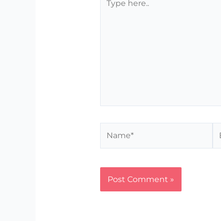
here..
Name*
Em