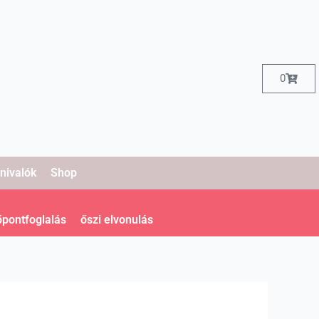
Kosár
0
nivalók
Shop
őpontfoglalás
őszi elvonulás