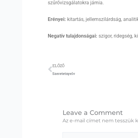
szűrővizsgálatokra járnia.
Erényei:
kitartás, jellemszilárdság, anali
Negatív tulajdonságai:
szigor, ridegség, 
Előző
ELŐZŐ
Szeretetnyelv
Leave a Comment
Az e-mail címet nem tesszük k
Type