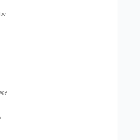
 be
 egy
a