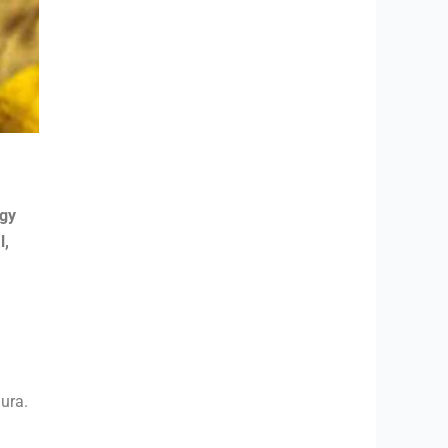
ogy
l,
 ura.