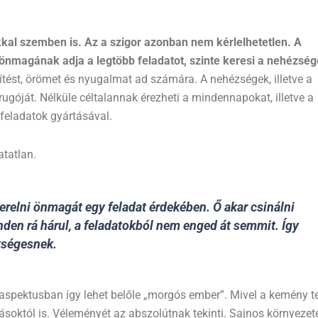
al szemben is. Az a szigor azonban nem kérlelhetetlen. A
 önmagának adja a legtöbb feladatot, szinte keresi a nehézség
tést, örömet és nyugalmat ad számára. A nehézségek, illetve a
rugóját. Nélküle céltalannak érezheti a mindennapokat, illetve a
 feladatok gyártásával.
atatlan.
gerelni önmagát egy feladat érdekében. Ő akar csinálni
den rá hárul, a feladatokból nem enged át semmit. Így
kségesnek.
 aspektusban így lehet belőle „morgós ember”. Mivel a kemény 
októl is. Véleményét az abszolútnak tekinti. Sajnos környezet