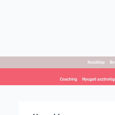
Skip
to
content
Kezdőlap
Be
Coaching
Nyugati asztrológ