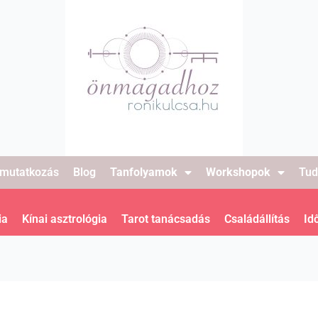
mutatkozás
Blog
Tanfolyamok
Workshopok
Tud
ia
Kínai asztrológia
Tarot tanácsadás
Családállítás
Id