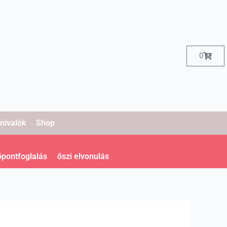
Kosár
0
nivalók
Shop
őpontfoglalás
őszi elvonulás