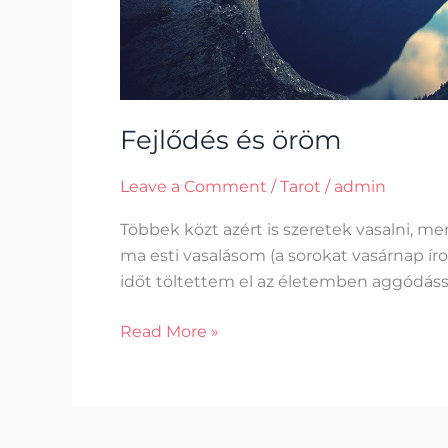
Fejlődés és öröm
Leave a Comment
/
Tarot
/
admin
Többek közt azért is szeretek vasalni, m
ma esti vasalásom (a sorokat vasárnap í
időt töltettem el az életemben aggódássa
Read More »