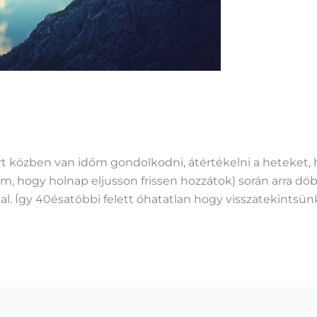
ert közben van időm gondolkodni, átértékelni a heteket, 
rom, hogy holnap eljusson frissen hozzátok) során arra 
l. Így 40ésatöbbi felett óhatatlan hogy visszatekintsünk