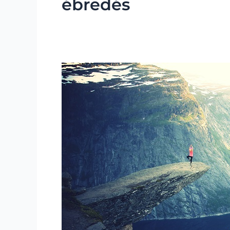
ébredés
Fejlődés
és
öröm