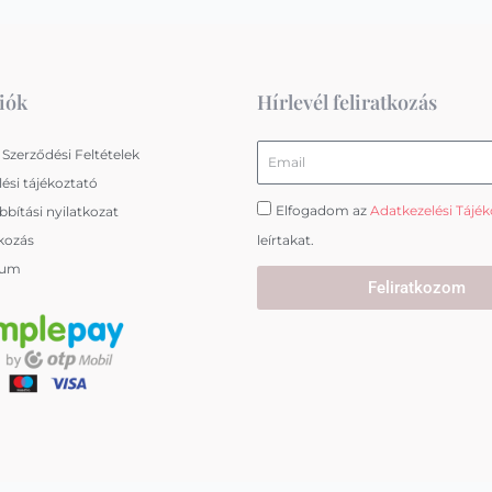
iók
Hírlevél feliratkozás
Email
 Szerződési Feltételek
ési tájékoztató
Elfogadom az
Adatkezelési Tájé
bítási nyilatkozat
kozás
leírtakat.
zum
Feliratkozom