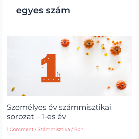
egyes szám
Személyes
év
számmisztikai
sorozat
–
1-
es
év
Személyes év számmisztikai
sorozat – 1-es év
1 Comment
/
Számmisztika
/
Roni