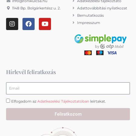
info@ronikulcsa.hu
Adatkezelési tájékoztató
1148 Bp. Bolgárkertész u. 2.
Adattovábbítási nyilatkozat
Bemutatkozás
I
F
Y
Impresszum
n
a
o
s
c
u
t
e
t
a
b
u
g
o
b
r
o
e
a
k
m
Hírlevél feliratkozás
Email
Elfogadom az
Adatkezelési Tájékoztatóban
leírtakat.
Feliratkozom