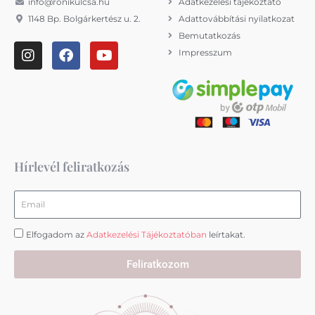
info@ronikulcsa.hu
Adatkezelési tájékoztató
1148 Bp. Bolgárkertész u. 2.
Adattovábbítási nyilatkozat
Bemutatkozás
I
F
Y
Impresszum
n
a
o
s
c
u
t
e
t
a
b
u
g
o
b
r
o
e
a
k
m
Hírlevél feliratkozás
Email
Elfogadom az
Adatkezelési Tájékoztatóban
leírtakat.
Feliratkozom