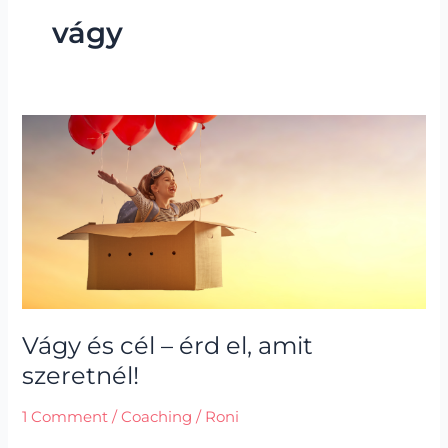
vágy
Vágy
és
cél
–
érd
el,
amit
szeretnél!
Vágy és cél – érd el, amit
szeretnél!
1 Comment
/
Coaching
/
Roni