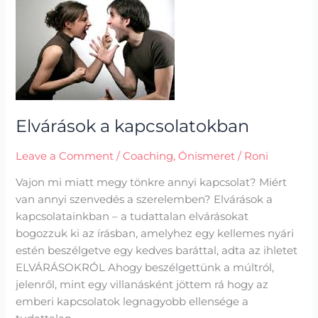
a
kapcsolatokban
Elvárások a kapcsolatokban
Leave a Comment
/
Coaching
,
Önismeret
/
Roni
Vajon mi miatt megy tönkre annyi kapcsolat? Miért
van annyi szenvedés a szerelemben? Elvárások a
kapcsolatainkban – a tudattalan elvárásokat
bogozzuk ki az írásban, amelyhez egy kellemes nyári
estén beszélgetve egy kedves baráttal, adta az ihletet
ELVÁRÁSOKRÓL Ahogy beszélgettünk a múltról,
jelenről, mint egy villanásként jöttem rá hogy az
emberi kapcsolatok legnagyobb ellensége a