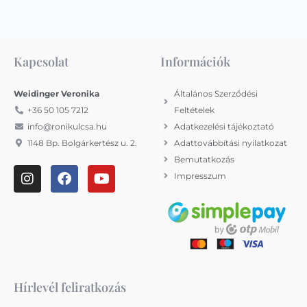
Kapcsolat
Információk
Weidinger Veronika
Általános Szerződési
+36 50 105 7212
Feltételek
info@ronikulcsa.hu
Adatkezelési tájékoztató
1148 Bp. Bolgárkertész u. 2.
Adattovábbítási nyilatkozat
Bemutatkozás
I
F
Y
Impresszum
n
a
o
s
c
u
t
e
t
a
b
u
g
o
b
r
o
e
a
k
m
Hírlevél feliratkozás