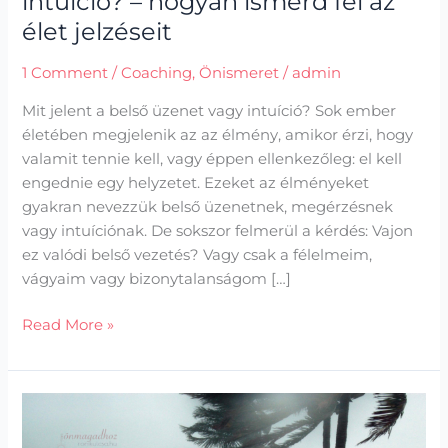
intuíció? – hogyan ismerd fel az
élet jelzéseit
1 Comment
/
Coaching
,
Önismeret
/
admin
Mit jelent a belső üzenet vagy intuíció? Sok ember
életében megjelenik az az élmény, amikor érzi, hogy
valamit tennie kell, vagy éppen ellenkezőleg: el kell
engednie egy helyzetet. Ezeket az élményeket
gyakran nevezzük belső üzenetnek, megérzésnek
vagy intuíciónak. De sokszor felmerül a kérdés: Vajon
ez valódi belső vezetés? Vagy csak a félelmeim,
vágyaim vagy bizonytalanságom […]
Read More »
2025
kifutása,