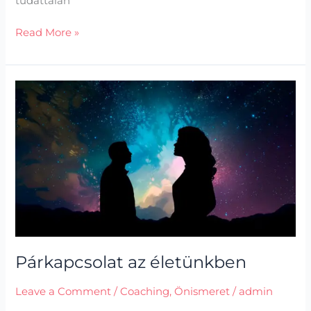
tudattalan
Read More »
Párkapcsolat
az
életünkben
Párkapcsolat az életünkben
Leave a Comment
/
Coaching
,
Önismeret
/
admin