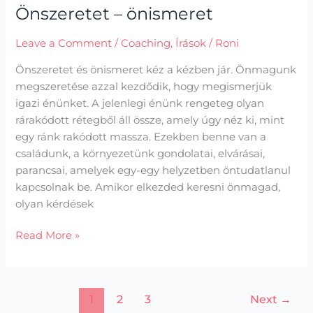
Önszeretet – önismeret
Leave a Comment
/
Coaching
,
Írások
/
Roni
Önszeretet és önismeret kéz a kézben jár. Önmagunk
megszeretése azzal kezdődik, hogy megismerjük
igazi énünket. A jelenlegi énünk rengeteg olyan
rárakódott rétegből áll össze, amely úgy néz ki, mint
egy ránk rakódott massza. Ezekben benne van a
családunk, a környezetünk gondolatai, elvárásai,
parancsai, amelyek egy-egy helyzetben öntudatlanul
kapcsolnak be. Amikor elkezded keresni önmagad,
olyan kérdések
Read More »
1
2
3
Next
→