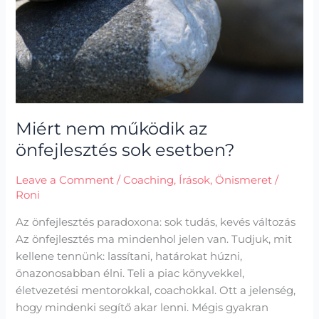
Miért nem működik az
önfejlesztés sok esetben?
Leave a Comment
/
Coaching
,
Írások
,
Önismeret
/
Roni
Az önfejlesztés paradoxona: sok tudás, kevés változás
Az önfejlesztés ma mindenhol jelen van. Tudjuk, mit
kellene tennünk: lassítani, határokat húzni,
önazonosabban élni. Teli a piac könyvekkel,
életvezetési mentorokkal, coachokkal. Ott a jelenség,
hogy mindenki segítő akar lenni. Mégis gyakran