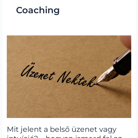
Coaching
Mit
jelent
a
belső
üzenet
vagy
intuíció?
–
hogyan
ismerd
fel
az
élet
Mit jelent a belső üzenet vagy
jelzéseit