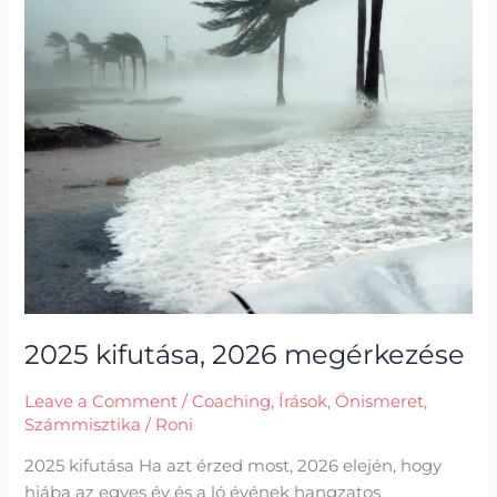
2026
megérkezése
2025 kifutása, 2026 megérkezése
Leave a Comment
/
Coaching
,
Írások
,
Önismeret
,
Számmisztika
/
Roni
2025 kifutása Ha azt érzed most, 2026 elején, hogy
hiába az egyes év és a ló évének hangzatos