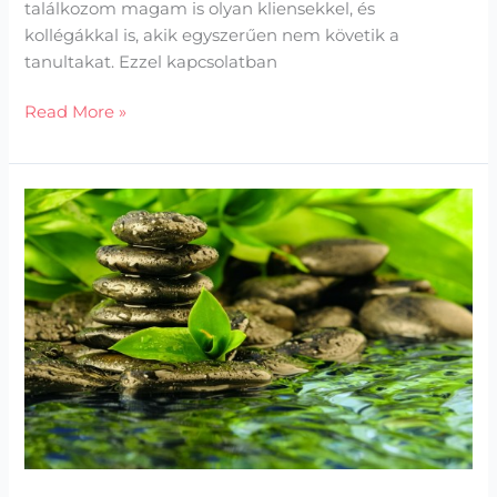
találkozom magam is olyan kliensekkel, és
kollégákkal is, akik egyszerűen nem követik a
tanultakat. Ezzel kapcsolatban
Read More »
Mely
tanácsadás
az,
amire
szükségem
van?