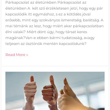
Párkapcsolat az életünkben Párkapcsolat az
életünkben A két szó érzékletesen jelzi, hogy egy pár
kapcsolódik itt egymáshoz, s ez a kötődés jóval
erősebb, mint egy szokványos ismeretség, barátság. A
mai témánk az lesz, hogy miért akar párkapcsolatban
élni valaki? Miért dönt úgy, hogy társat keres
magának?Van-e ebben bármi tudatosság, avagy
teljesen az ösztönök mentén kapcsolódunk?
Read More »
Jóváhagyásra
várva