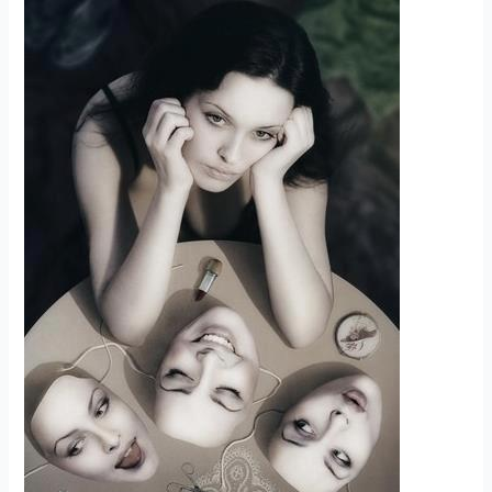
Önismeret
és
fejlődés