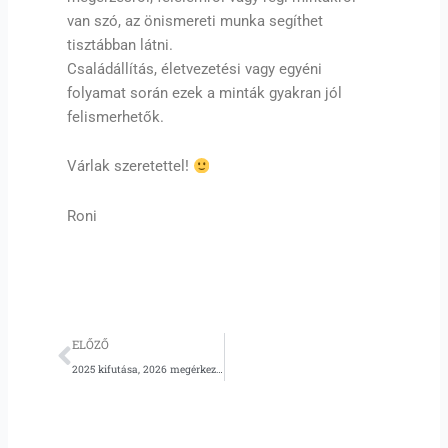
van szó, az önismereti munka segíthet
tisztábban látni.
Családállítás, életvezetési vagy egyéni
folyamat során ezek a minták gyakran jól
felismerhetők.
Várlak szeretettel!
Roni
Előző
ELŐZŐ
2025 kifutása, 2026 megérkezése