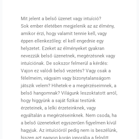
Mit jelent a belső üzenet vagy intuíció?
Sok ember életében megjelenik az az élmény,
amikor érzi, hogy valamit tennie kell, vagy
éppen ellenkezőleg: el kell engednie egy
helyzetet. Ezeket az élményeket gyakran
nevezzük belső üzenetnek, megérzésnek vagy
intuíciónak. De sokszor felmerül a kérdés:
Vajon ez valódi belső vezetés? Vagy csak a
félelmeim, vágyaim vagy bizonytalanságom
játszik velem? Hihetek-e a megérzéseimnek, a
belső hangomnak? Világunk leszoktatott arról,
hogy higgyünk a saját fizikai testünk
érzeteinek, a lelki érzeteinknek, vagy
egyáltalán a megérzéseinknek. Nem csoda, ha
a belső üzeneteket egyszerűen figyelmen kívül
hagyjuk. Az intuícióról pedig nem is beszélünk,
hiszen azt nagyon korán ignorálja a felnőtt