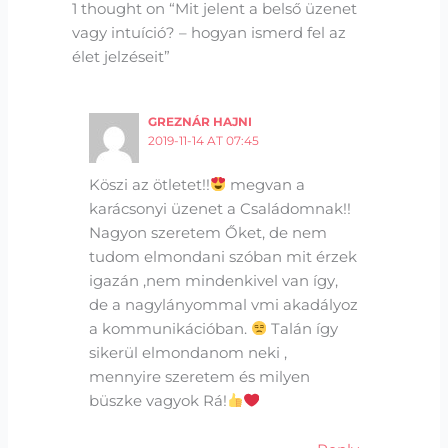
1 thought on “Mit jelent a belső üzenet
vagy intuíció? – hogyan ismerd fel az
élet jelzéseit”
GREZNÁR HAJNI
2019-11-14 AT 07:45
Köszi az ötletet!!
megvan a
karácsonyi üzenet a Családomnak!!
Nagyon szeretem Őket, de nem
tudom elmondani szóban mit érzek
igazán ,nem mindenkivel van így,
de a nagylányommal vmi akadályoz
a kommunikációban.
Talán így
sikerül elmondanom neki ,
mennyire szeretem és milyen
büszke vagyok Rá!