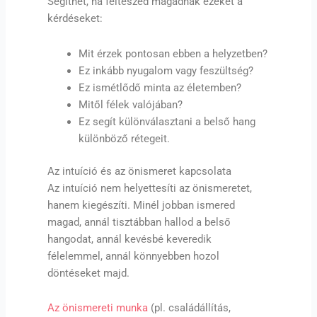
Segíthet, ha felteszed magadnak ezeket a
kérdéseket:
Mit érzek pontosan ebben a helyzetben?
Ez inkább nyugalom vagy feszültség?
Ez ismétlődő minta az életemben?
Mitől félek valójában?
Ez segít különválasztani a belső hang
különböző rétegeit.
Az intuíció és az önismeret kapcsolata
Az intuíció nem helyettesíti az önismeretet,
hanem kiegészíti. Minél jobban ismered
magad, annál tisztábban hallod a belső
hangodat, annál kevésbé keveredik
félelemmel, annál könnyebben hozol
döntéseket majd.
Az önismereti munka
(pl. családállítás,