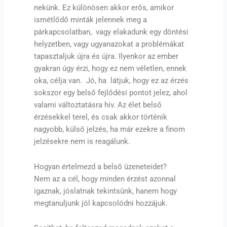
nekünk. Ez különösen akkor erős, amikor
ismétlődő minták jelennek meg a
párkapcsolatban, vagy elakadunk egy döntési
helyzetben, vagy ugyanazokat a problémákat
tapasztaljuk újra és újra. Ilyenkor az ember
gyakran úgy érzi, hogy ez nem véletlen, ennek
oka, célja van. Jó, ha látjuk, hogy ez az érzés
sokszor egy belső fejlődési pontot jelez, ahol
valami változtatásra hív. Az élet belső
érzésekkel terel, és csak akkor történik
nagyobb, külső jelzés, ha már ezekre a finom
jelzésekre nem is reagálunk.
Hogyan értelmezd a belső üzeneteidet?
Nem az a cél, hogy minden érzést azonnal
igaznak, jóslatnak tekintsünk, hanem hogy
megtanuljunk jól kapcsolódni hozzájuk.