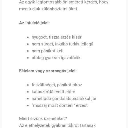
Az egyik legfontosabb önismereti kérdés, hogy
meg tudjuk különböztetni őket.
Az intuíció jelei:
nyugodt, tiszta érzés kíséri
nem sürget, inkább tudás jellegű
nem pánikot kelt
utólag gyakran igazolódik
Félelem vagy szorongás jelei:
feszültséget, pánikot okoz
katasztrófát vetít előre
ismétlődő gondolatspirálokkal jár
“muszáj most dönteni” érzést
Miért érzünk üzeneteket?
Az élethelyzetek gyakran tükröt tartanak