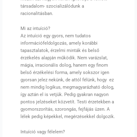
társadalom- szocializálódunk a
racionalitásban.
Mi az intuíció?
Az intuíció egy gyors, nem tudatos
információfeldolgozás, amely korábbi
tapasztalatok, érzelmi minták és belső
érzékelés alapján működik. Nem varázslat,
mágia, irracionális dolog, hanem egy finom
belső érzékelési forma, amely sokszor igen
gyorsan jelez nekünk, de attól félünk, hogy ez
nem mindig logikus, megmagyarázható dolog,
így aztán el is vetjük. Pedig gyakran nagyon
pontos jelzéseket közvetít. Testi érzetekben a
gyomorszorítás, szorongás, fejfájás üzen. A
lélek pedig képekkel, megérzésekkel dolgozik.
Intuíció vagy félelem?