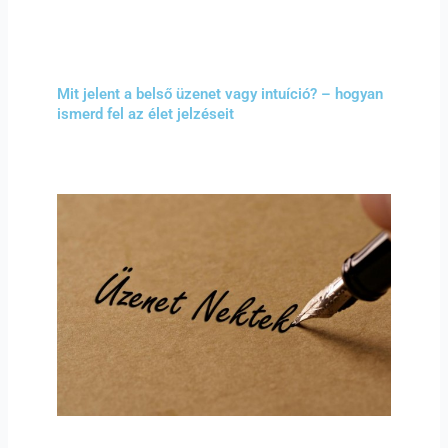
Mit jelent a belső üzenet vagy intuíció? – hogyan
ismerd fel az élet jelzéseit