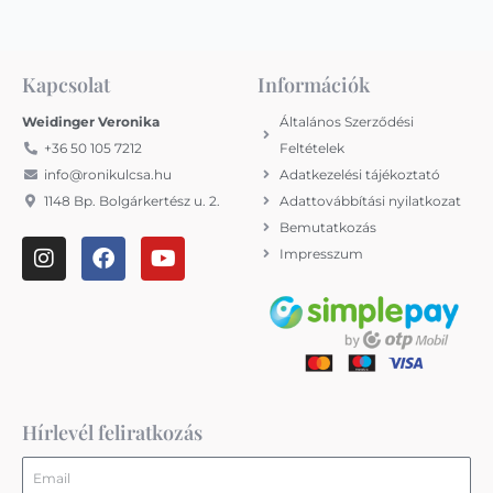
Kapcsolat
Információk
Weidinger Veronika
Általános Szerződési
+36 50 105 7212
Feltételek
info@ronikulcsa.hu
Adatkezelési tájékoztató
1148 Bp. Bolgárkertész u. 2.
Adattovábbítási nyilatkozat
Bemutatkozás
I
F
Y
Impresszum
n
a
o
s
c
u
t
e
t
a
b
u
g
o
b
r
o
e
a
k
m
Hírlevél feliratkozás
Email