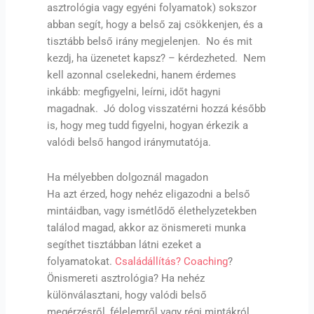
asztrológia vagy egyéni folyamatok) sokszor
abban segít, hogy a belső zaj csökkenjen, és a
tisztább belső irány megjelenjen. No és mit
kezdj, ha üzenetet kapsz? – kérdezheted. Nem
kell azonnal cselekedni, hanem érdemes
inkább: megfigyelni, leírni, időt hagyni
magadnak. Jó dolog visszatérni hozzá később
is, hogy meg tudd figyelni, hogyan érkezik a
valódi belső hangod iránymutatója.
Ha mélyebben dolgoznál magadon
Ha azt érzed, hogy nehéz eligazodni a belső
mintáidban, vagy ismétlődő élethelyzetekben
találod magad, akkor az önismereti munka
segíthet tisztábban látni ezeket a
folyamatokat.
Családállítás?
Coaching
?
Önismereti asztrológia? Ha nehéz
különválasztani, hogy valódi belső
megérzésről, félelemről vagy régi mintákról