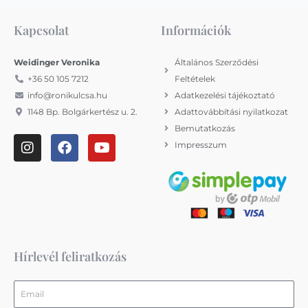
Kapcsolat
Információk
Weidinger Veronika
Általános Szerződési
+36 50 105 7212
Feltételek
info@ronikulcsa.hu
Adatkezelési tájékoztató
1148 Bp. Bolgárkertész u. 2.
Adattovábbítási nyilatkozat
Bemutatkozás
I
F
Y
Impresszum
n
a
o
s
c
u
t
e
t
a
b
u
g
o
b
r
o
e
a
k
m
Hírlevél feliratkozás
Email