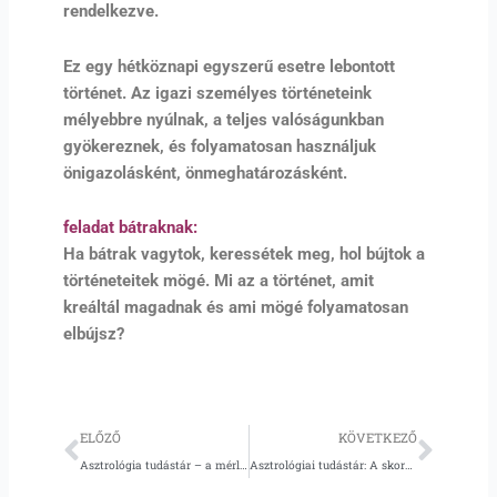
rendelkezve.
Ez egy hétköznapi egyszerű esetre lebontott
történet. Az igazi személyes történeteink
mélyebbre nyúlnak, a teljes valóságunkban
gyökereznek, és folyamatosan használjuk
önigazolásként, önmeghatározásként.
feladat bátraknak:
Ha bátrak vagytok, keressétek meg, hol bújtok a
történeteitek mögé. Mi az a történet, amit
kreáltál magadnak és ami mögé folyamatosan
elbújsz?
Előző
Köve
ELŐZŐ
KÖVETKEZŐ
Asztrológia tudástár – a mérleg
Asztrológiai tudástár: A skorpió