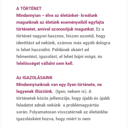
A TÖRTÉNET
Mindannyian – élve az életünket- kreálunk
magunknak az életünk eseményeiből egyfajta
történetet, amivel azonosítjuk magunkat.
Ez a
történet nagyon hasznos, hiszen azontúl, hogy
identitást ad nekünk, számos más egyéb dologra
is lehet használni. Példának okáért ad
felmentést, igazolást, el lehet bújni mögé, és
f
elelősséget vállalni sem kell.
Az IGAZOLÁSAINK
Mindannyiunknak van egy ilyen története, ne
legyenek illúzióink.
(Igen, nekem is). A
történetek közös jellemzője, hogy újabb és újabb
feladatot adnak nekünk a problémagyártás
során. Folyamatosan visszatérnek az életünkbe
igazolásként hozva, hogy miért is nem