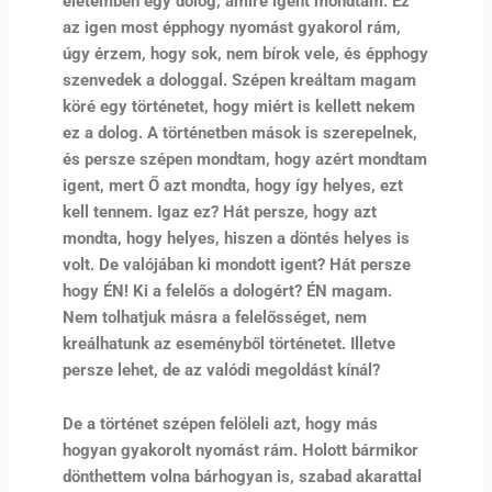
életemben egy dolog, amire igent mondtam. Ez
az igen most épphogy nyomást gyakorol rám,
úgy érzem, hogy sok, nem bírok vele, és épphogy
szenvedek a dologgal. Szépen kreáltam magam
köré egy történetet, hogy miért is kellett nekem
ez a dolog. A történetben mások is szerepelnek,
és persze szépen mondtam, hogy azért mondtam
igent, mert Ő azt mondta, hogy így helyes, ezt
kell tennem. Igaz ez? Hát persze, hogy azt
mondta, hogy helyes, hiszen a döntés helyes is
volt. De valójában ki mondott igent? Hát persze
hogy ÉN! Ki a felelős a dologért? ÉN magam.
Nem tolhatjuk másra a felelősséget, nem
kreálhatunk az eseményből történetet. Illetve
persze lehet, de az valódi megoldást kínál?
De a történet szépen felöleli azt, hogy más
hogyan gyakorolt nyomást rám. Holott bármikor
dönthettem volna bárhogyan is, szabad akarattal