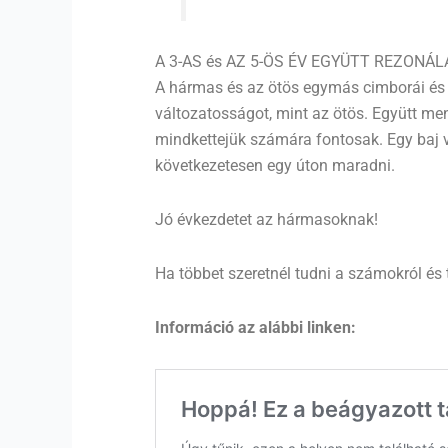
A 3-AS és AZ 5-ÖS ÉV EGYÜTT REZONÁ
A hármas és az ötös egymás cimborái és ha
változatosságot, mint az ötös. Együtt me
mindkettejük számára fontosak. Egy baj 
következetesen egy úton maradni.
Jó évkezdetet az hármasoknak!
Ha többet szeretnél tudni a számokról és ta
Információ az alábbi linken: