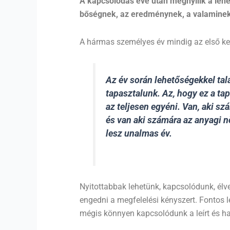
A kapcsolódás éve után megnyílik a leh
bőségnek, az eredménynek, a valaminek 
A hármas személyes év mindig az első ket
Az év során lehetőségekkel ta
tapasztalunk. Az, hogy ez a ta
az teljesen egyéni. Van, aki s
és van aki számára az anyagi 
lesz unalmas év.
Nyitottabbak lehetünk, kapcsolódunk, élve
engedni a megfelelési kényszert. Fontos 
mégis könnyen kapcsolódunk a leírt és h