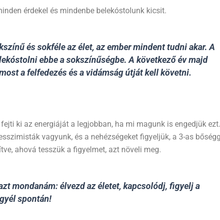
minden érdekel és mindenbe belekóstolunk kicsit.
kszínű és sokféle az élet, az ember mindent tudni akar. A
elekóstolni ebbe a sokszínűségbe. A következő év majd
most a felfedezés és a vidámság útját kell követni.
ejti ki az energiáját a legjobban, ha mi magunk is engedjük ezt
szimisták vagyunk, és a nehézségeket figyeljük, a 3-as bőségg
sítve, ahová tesszük a figyelmet, azt növeli meg.
t mondanám: élvezd az életet, kapcsolódj, figyelj a
legyél spontán!