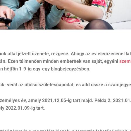
k által jelzett üzenete, rezgése. Ahogy az év elemzésénél lát
gán. Ezen túlmenően minden embernek van saját, egyéni
szem
en hétfőn 1-9-ig egy-egy blogbejegyzésben.
ik: vedd az utolsó születésnapodat, és add össze a számjegye
zemélyes év, amely 2021.12.05-ig tart majd. Példa 2: 2021.01
 2022.01.09-ig tart.