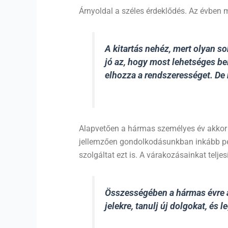
Árnyoldal a széles érdeklődés. Az évben 
A kitartás nehéz, mert olyan so
jó az, hogy most lehetséges b
elhozza a rendszerességet. De 
Alapvetően a hármas személyes év akkor f
jellemzően gondolkodásunkban inkább pes
szolgáltat ezt is. A várakozásainkat telje
Összességében a hármas évre az
jelekre, tanulj új dolgokat, és 