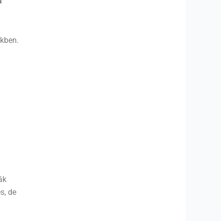
a
nkben.
ák
s, de