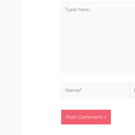
Type
here..
Name*
Em