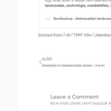
[contact-form-7 id=”1999″ title=”Jelentk
Előző
ELŐZŐ
Személyes év számmisztikai sorozat – 2-es év
Leave a Comment
Az e-mail címet nem tesszük k