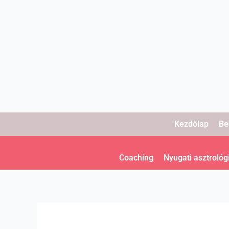
Skip
to
content
Kezdőlap
Be
Coaching
Nyugati asztrológ