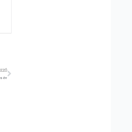
Következő
EZŐ
es év