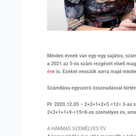
Minden évnek van egy-egy sajátos, számo
a 2021 az 5-ös szám rezgését viseli ma
év
e is. Ezeket vesszük sorra majd mind
Számítása egyszerű összeadással történ
Pl: 2020.12.05 – 2+2+1+2+5 =12= 3-as s
2+2+1+1+9-=15=6-os személyes év, amely
A HÁRMAS SZEMÉLYES ÉV