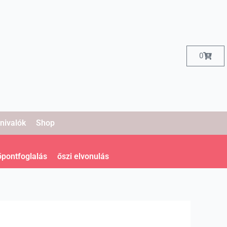
Kosár
0
nivalók
Shop
őpontfoglalás
őszi elvonulás