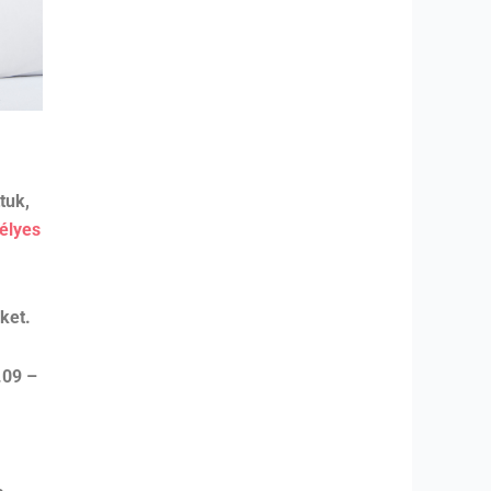
tuk,
élyes
ket.
.09 –