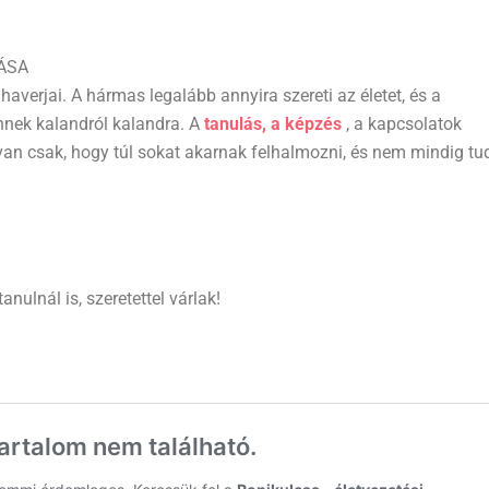
LÁSA
verjai. A hármas legalább annyira szereti az életet, és a
nnek kalandról kalandra. A
tanulás, a képzés
, a kapcsolatok
van csak, hogy túl sokat akarnak felhalmozni, és nem mindig t
nulnál is, szeretettel várlak!