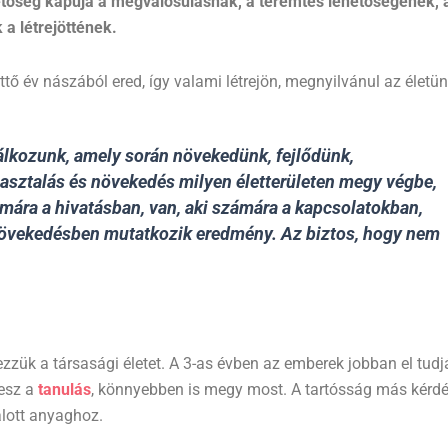
etőség kapuja a megvalósulásnak, a teremtés lehetőségének, 
a létrejöttének.
tő év nászából ered, így valami létrejön, megnyilvánul az életü
lálkozunk, amely során növekedünk, fejlődünk,
pasztalás és növekedés milyen életterületen megy végbe,
zámára a hivatásban, van, aki számára a kapcsolatokban,
növekedésben mutatkozik eredmény. Az biztos, hogy nem
zzük a társasági életet. A 3-as évben az emberek jobban el tudj
lesz a
tanulás
, könnyebben is megy most. A tartósság más kérdé
alott anyaghoz.