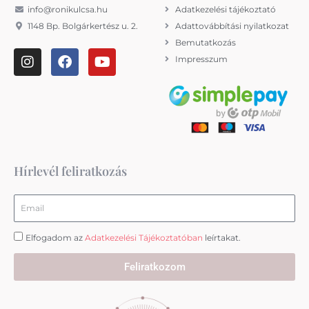
info@ronikulcsa.hu
Adatkezelési tájékoztató
1148 Bp. Bolgárkertész u. 2.
Adattovábbítási nyilatkozat
Bemutatkozás
I
F
Y
Impresszum
n
a
o
s
c
u
t
e
t
a
b
u
g
o
b
r
o
e
a
k
m
Hírlevél feliratkozás
Email
Elfogadom az
Adatkezelési Tájékoztatóban
leírtakat.
Feliratkozom