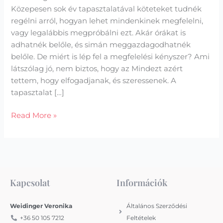
Közepesen sok év tapasztalatával köteteket tudnék
regélni arról, hogyan lehet mindenkinek megfelelni,
vagy legalábbis megpróbálni ezt. Akár órákat is
adhatnék belőle, és simán meggazdagodhatnék
belőle. De miért is lép fel a megfelelési kényszer? Ami
látszólag jó, nem biztos, hogy az Mindezt azért
tettem, hogy elfogadjanak, és szeressenek. A
tapasztalat […]
Read More »
Kapcsolat
Információk
Weidinger Veronika
Általános Szerződési
+36 50 105 7212
Feltételek