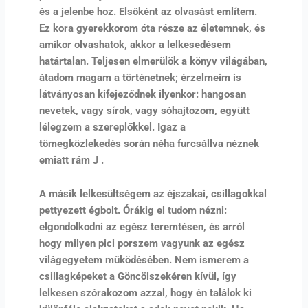
és a jelenbe hoz. Elsőként az olvasást említem.
Ez kora gyerekkorom óta része az életemnek, és
amikor olvashatok, akkor a lelkesedésem
határtalan. Teljesen elmerülök a könyv világában,
átadom magam a történetnek; érzelmeim is
látványosan kifejeződnek ilyenkor: hangosan
nevetek, vagy sírok, vagy sóhajtozom, együtt
lélegzem a szereplőkkel. Igaz a
tömegközlekedés során néha furcsállva néznek
emiatt rám J .
A másik lelkesültségem az éjszakai, csillagokkal
pettyezett égbolt. Órákig el tudom nézni:
elgondolkodni az egész teremtésen, és arról
hogy milyen pici porszem vagyunk az egész
világegyetem működésében. Nem ismerem a
csillagképeket a Göncölszekéren kívül, így
lelkesen szórakozom azzal, hogy én találok ki