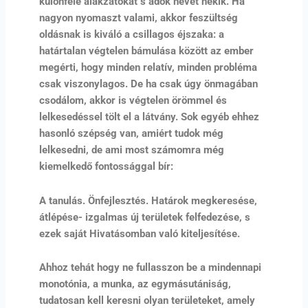
különféle alakzatokat s adok nevet nekik. Ha
nagyon nyomaszt valami, akkor feszültség
oldásnak is kiváló a csillagos éjszaka: a
határtalan végtelen bámulása között az ember
megérti, hogy minden relatív, minden probléma
csak viszonylagos. De ha csak úgy önmagában
csodálom, akkor is végtelen örömmel és
lelkesedéssel tölt el a látvány. Sok egyéb ehhez
hasonló szépség van, amiért tudok még
lelkesedni, de ami most számomra még
kiemelkedő fontossággal bír:
A tanulás. Önfejlesztés. Határok megkeresése,
átlépése- izgalmas új területek felfedezése, s
ezek saját Hivatásomban való kiteljesítése.
Ahhoz tehát hogy ne fullasszon be a mindennapi
monotónia, a munka, az egymásutániság,
tudatosan kell keresni olyan területeket, amely