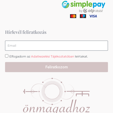
t
e
t
a
b
u
g
o
b
r
o
e
a
k
m
Hírlevél feliratkozás
Email
Elfogadom az
Adatkezelési Tájékoztatóban
leírtakat.
Feliratkozom