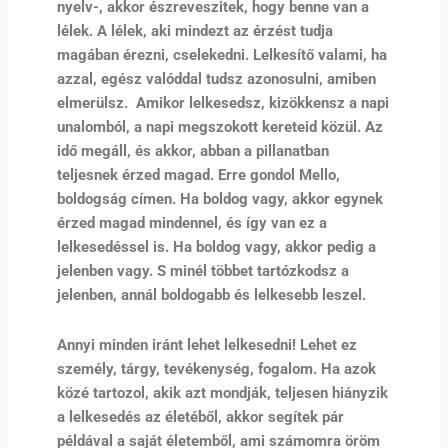
nyelv-, akkor észreveszitek, hogy benne van a
lélek. A lélek, aki mindezt az érzést tudja
magában érezni, cselekedni. Lelkesítő valami, ha
azzal, egész valóddal tudsz azonosulni, amiben
elmerülsz. Amikor lelkesedsz, kizökkensz a napi
unalomból, a napi megszokott kereteid közül. Az
idő megáll, és akkor, abban a pillanatban
teljesnek érzed magad. Erre gondol Mello,
boldogság címen. Ha boldog vagy, akkor egynek
érzed magad mindennel, és így van ez a
lelkesedéssel is. Ha boldog vagy, akkor pedig a
jelenben vagy. S minél többet tartózkodsz a
jelenben, annál boldogabb és lelkesebb leszel.
Annyi minden iránt lehet lelkesedni! Lehet ez
személy, tárgy, tevékenység, fogalom. Ha azok
közé tartozol, akik azt mondják, teljesen hiányzik
a lelkesedés az életéből, akkor segítek pár
példával a saját életemből, ami számomra öröm