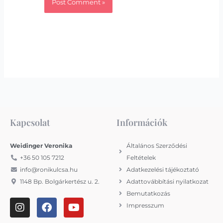
Kapcsolat
Információk
Weidinger Veronika
Általános Szerződési
+36 50 105 7212
Feltételek
info@ronikulcsa.hu
Adatkezelési tájékoztató
1148 Bp. Bolgárkertész u. 2.
Adattovábbítási nyilatkozat
Bemutatkozás
I
F
Y
Impresszum
n
a
o
s
c
u