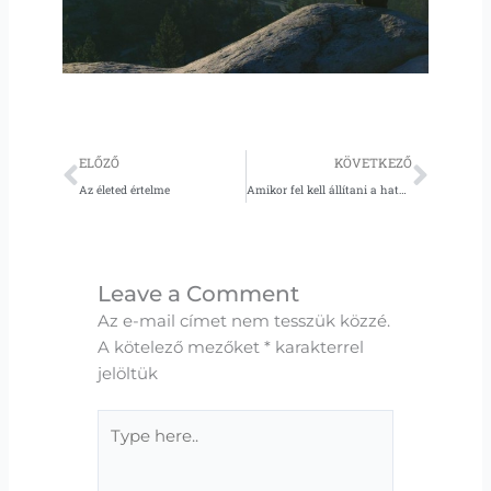
Előző
Köve
ELŐZŐ
KÖVETKEZŐ
Az életed értelme
Amikor fel kell állítani a határokat
Leave a Comment
Az e-mail címet nem tesszük közzé.
A kötelező mezőket
*
karakterrel
jelöltük
Type
here..