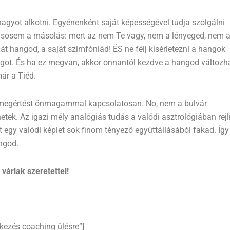
nagyot alkotni. Egyénenként saját képességével tudja szolgálni
 sosem a másolás: mert az nem Te vagy, nem a lényeged, nem 
át hangod, a saját szimfóniád! ÉS ne félj kísérletezni a hangok
hangot. És ha ez megvan, akkor onnantól kezdve a hangod változha
már a Tiéd.
megértést önmagammal kapcsolatosan. No, nem a bulvár
etek. Az igazi mély analógiás tudás a valódi asztrológiában rejl
 egy valódi képlet sok finom tényező együttállásából fakad. Így
angod.
várlak szeretettel!
tkezés coaching ülésre”]