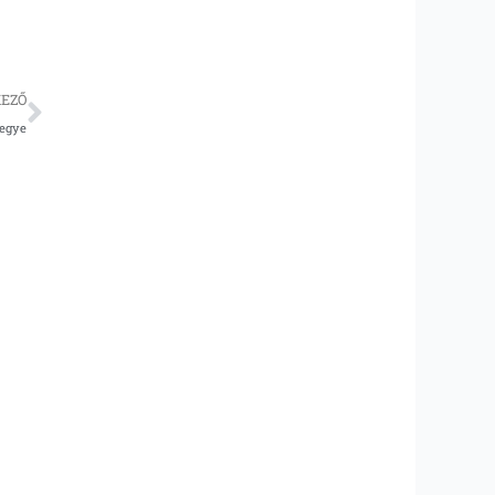
Következő
EZŐ
jegye