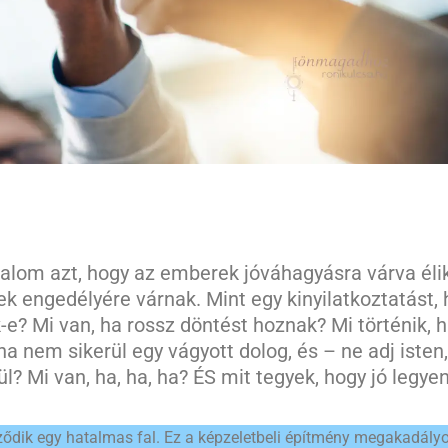
alom azt, hogy az emberek jóváhagyásra várva éli
rek engedélyére várnak. Mint egy kinyilatkoztatást,
-e? Mi van, ha rossz döntést hoznak? Mi történik, 
ha nem sikerül egy vágyott dolog, és – ne adj isten,
ül? Mi van, ha, ha, ha? ÉS mit tegyek, hogy jó legye
pződik egy hatalmas fal. Ez a képzeletbeli építmény megakadály