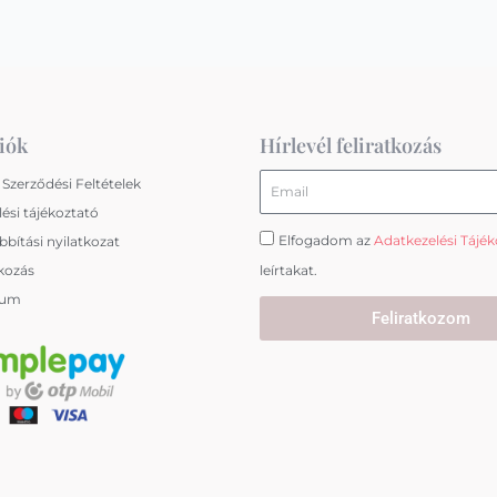
iók
Hírlevél feliratkozás
Email
 Szerződési Feltételek
ési tájékoztató
Elfogadom az
Adatkezelési Tájé
bítási nyilatkozat
kozás
leírtakat.
zum
Feliratkozom