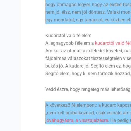
hogy önmagad legyél, hogy az életed fősze
nem jól élsz, nem jól döntesz. Valaki mon
egy mondatot, egy tanácsot, és közben elf
Kudarctól való félelem
A legnagyobb félelem a
kudarctól való fé
Amikor az utadat, az életedet követed, n
fájdalmas válaszokat tisztességtelen vise
bukás jó. A kudarc jó. Segítő elem ez, ho
Segítő elem, hogy ki nem tartozik hozzád,
Vedd észre, hogy rengeteg más lehetőség lét
A következő félelempont: a kudarc kapcsán
„nem kell próbálkoznod, csak csináld amit
j
óváhagyásra, a visszajelzésre
. Ha pedig 