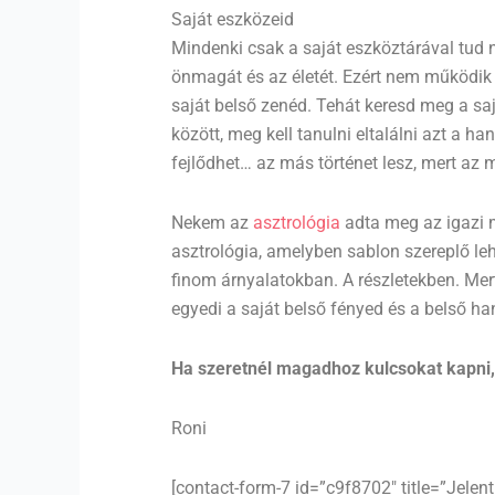
Saját eszközeid
Mindenki csak a saját eszköztárával tud 
önmagát és az életét. Ezért nem működik
saját belső zenéd. Tehát keresd meg a saj
között, meg kell tanulni eltalálni azt a 
fejlődhet… az más történet lesz, mert az 
Nekem az
asztrológia
adta meg az igazi 
asztrológia, amelyben sablon szereplő leh
finom árnyalatokban. A részletekben. Mert
egyedi a saját belső fényed és a belső h
Ha szeretnél magadhoz kulcsokat kapni, 
Roni
[contact-form-7 id=”c9f8702″ title=”Jelen