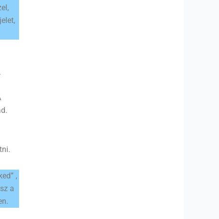
el,
elet,
.
A
ad.
tni.
ed” ,
asz a
en.