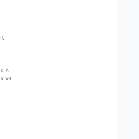
a
t,
ik. A
 lehet