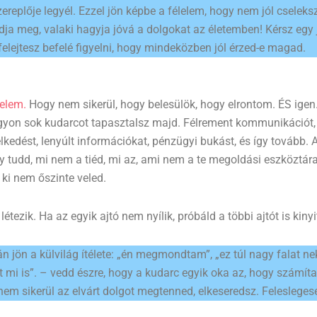
replője legyél. Ezzel jön képbe a félelem, hogy nem jól cseleksz
dja meg, valaki hagyja jóvá a dolgokat az életemben! Kérsz egy j
elejtesz befelé figyelni, hogy mindeközben jól érzed-e magad.
lelem.
Hogy nem sikerül, hogy belesülök, hogy elrontom. ÉS igen
agyon sok kudarcot tapasztalsz majd. Félrement kommunikációt,
lkedést, lenyúlt információkat, pénzügyi bukást, és így tovább. 
gy tudd, mi nem a tiéd, mi az, ami nem a te megoldási eszköztár
 ki nem őszinte veled.
ezik. Ha az egyik ajtó nem nyílik, próbáld a többi ajtót is kinyi
 jön a külvilág ítélete: „én megmondtam”, „ez túl nagy falat nek
 mi is”. – vedd észre, hogy a kudarc egyik oka az, hogy számít
nem sikerül az elvárt dolgot megtenned, elkeseredsz. Felesleges