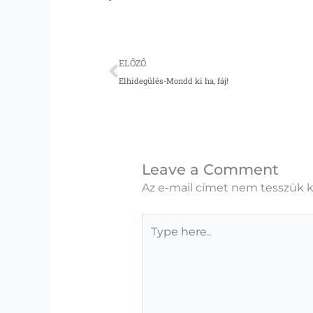
Előző
ELŐZŐ
Elhidegülés-Mondd ki ha, fáj!
Leave a Comment
Az e-mail címet nem tesszük k
Type
here..