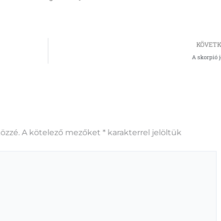
KÖVETK
A skorpió 
özzé.
A kötelező mezőket
*
karakterrel jelöltük