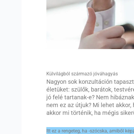
Külvilágból származó jóváhagyás
Nagyon sok konzultáción tapaszt
életüket: szülők, barátok, testvé
jó felé tartanak-e? Nem hibáznak
nem ez az útjuk? Mi lehet akkor, 
akkor mi történik, ha mégis siker
Itt ez a rengeteg, ha -szócska, amiből ké