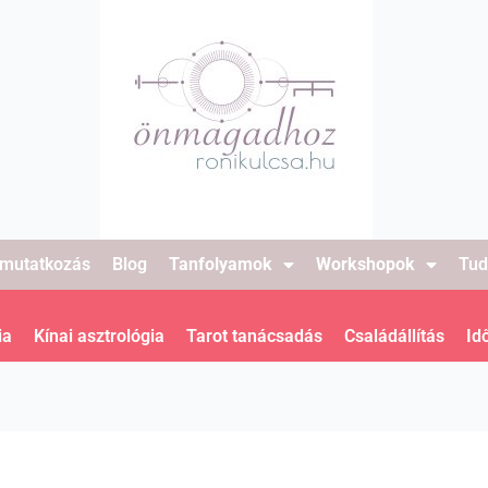
mutatkozás
Blog
Tanfolyamok
Workshopok
Tud
ia
Kínai asztrológia
Tarot tanácsadás
Családállítás
Id