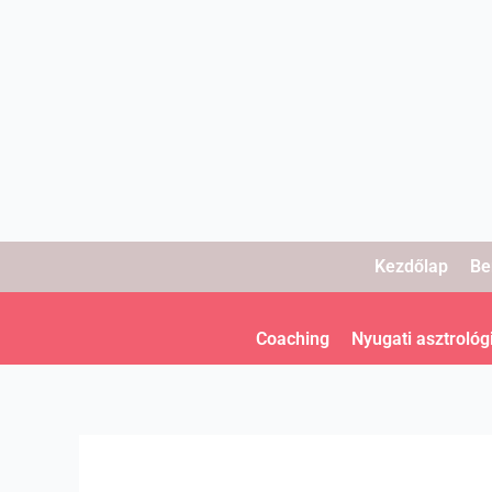
Skip
to
content
Kezdőlap
Be
Coaching
Nyugati asztrológ