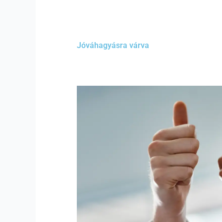
Jóváhagyásra várva