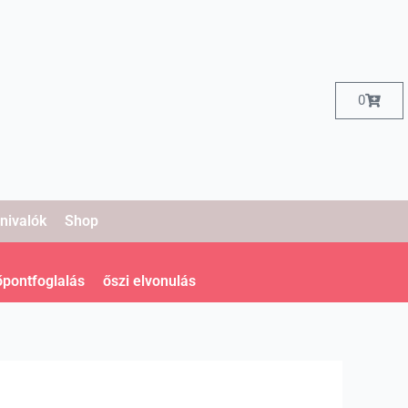
Kosár
0
nivalók
Shop
őpontfoglalás
őszi elvonulás