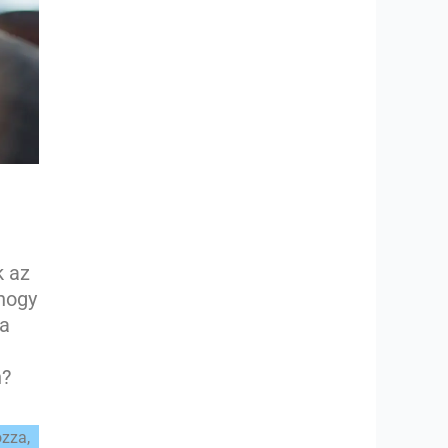
k az
 hogy
ha
n?
ozza,