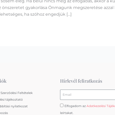
sosem elég. Ha belül nincs meg az elfogadás, akkor a kü
z önszeretet gyakorlása Önmagunk megszeretése azzal 
ehetséges, ha szóhoz engedjük […]
iók
Hírlevél feliratkozás
Email
 Szerződési Feltételek
ési tájékoztató
Elfogadom az
Adatkezelési Tájé
bítási nyilatkozat
kozás
leírtakat.