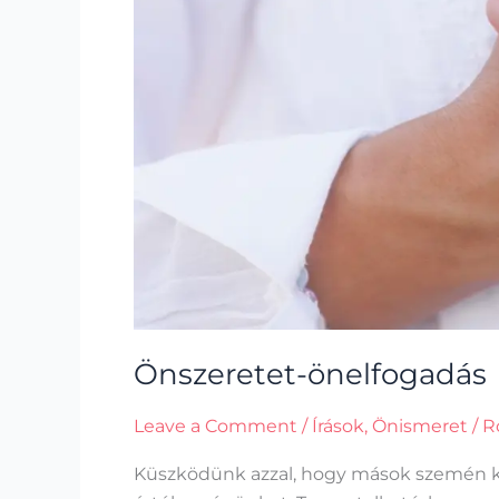
Önszeretet-önelfogadás
Leave a Comment
/
Írások
,
Önismeret
/
R
Küszködünk azzal, hogy mások szemén ke