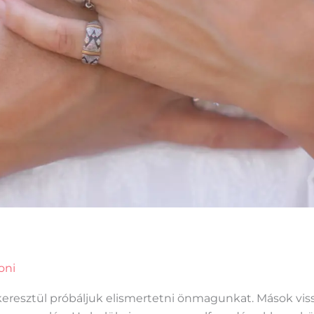
oni
resztül próbáljuk elismertetni önmagunkat. Mások vissz