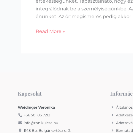
értékességünket. Tapasztalható, hogy ez 
integrálódnak be a személyiségünkbe. A
énünket. Az önmegismerés pedig akkor l
Read More »
Kapcsolat
Informác
Weidinger Veronika
Általános
+36 50 105 7212
Adatkezel
info@ronikulcsa.hu
Adattováb
1148 Bp. Bolgárkertész u. 2.
Bemutat