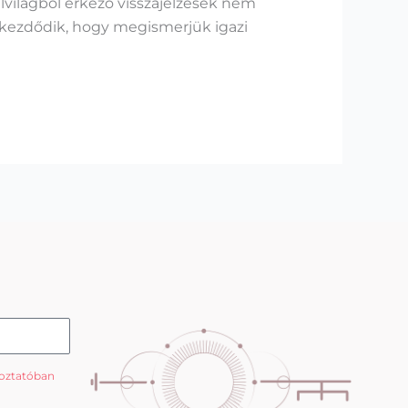
lvilágból érkező visszajelzések nem
kezdődik, hogy megismerjük igazi
koztatóban