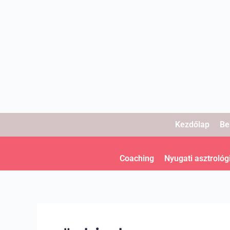
Skip
to
content
Kezdőlap
Be
Coaching
Nyugati asztrológ