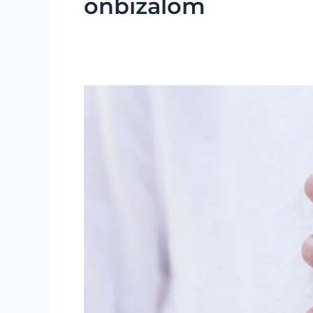
önbizalom
Önszeretet-
önelfogadás