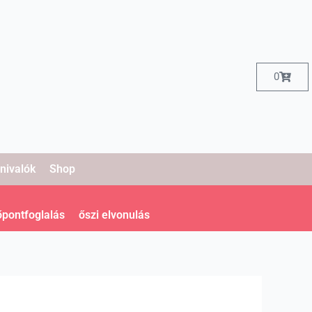
Kosár
0
nivalók
Shop
őpontfoglalás
őszi elvonulás