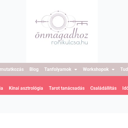
mutatkozás
Blog
Tanfolyamok
Workshopok
Tud
ia
Kínai asztrológia
Tarot tanácsadás
Családállítás
Id