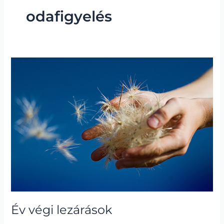
odafigyelés
Év
végi
lezárások
Év végi lezárások