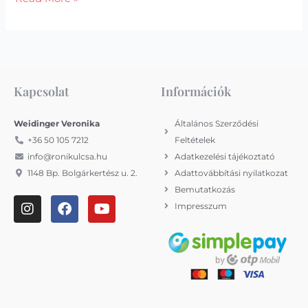
Kapcsolat
Információk
Weidinger Veronika
Általános Szerződési
+36 50 105 7212
Feltételek
info@ronikulcsa.hu
Adatkezelési tájékoztató
1148 Bp. Bolgárkertész u. 2.
Adattovábbítási nyilatkozat
Bemutatkozás
I
F
Y
Impresszum
n
a
o
s
c
u
t
e
t
a
b
u
g
o
b
r
o
e
a
k