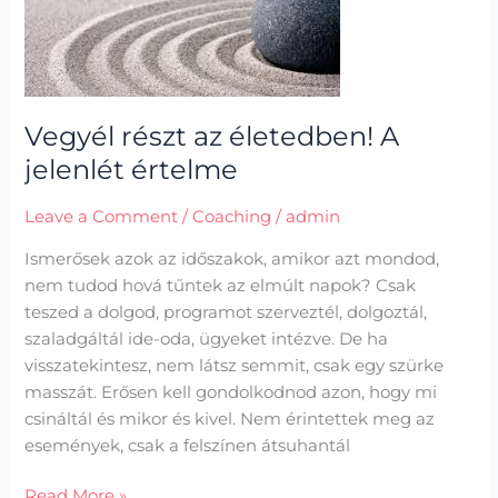
A
jelenlét
értelme
Vegyél részt az életedben! A
jelenlét értelme
Leave a Comment
/
Coaching
/
admin
Ismerősek azok az időszakok, amikor azt mondod,
nem tudod hová tűntek az elmúlt napok? Csak
teszed a dolgod, programot szerveztél, dolgoztál,
szaladgáltál ide-oda, ügyeket intézve. De ha
visszatekintesz, nem látsz semmit, csak egy szürke
masszát. Erősen kell gondolkodnod azon, hogy mi
csináltál és mikor és kivel. Nem érintettek meg az
események, csak a felszínen átsuhantál
Read More »