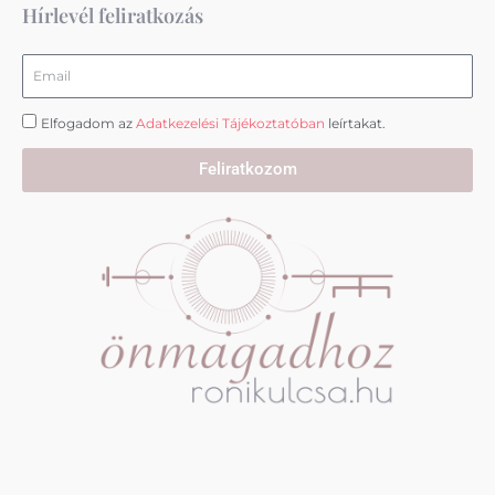
m
Hírlevél feliratkozás
Email
Elfogadom az
Adatkezelési Tájékoztatóban
leírtakat.
Feliratkozom