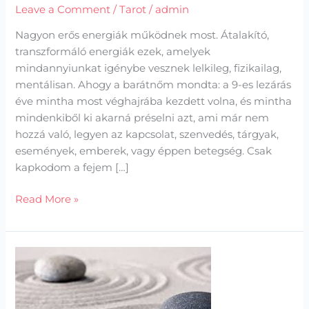
Leave a Comment
/
Tarot
/
admin
Nagyon erős energiák működnek most. Átalakító,
transzformáló energiák ezek, amelyek
mindannyiunkat igénybe vesznek lelkileg, fizikailag,
mentálisan. Ahogy a barátnőm mondta: a 9-es lezárás
éve mintha most véghajrába kezdett volna, és mintha
mindenkiből ki akarná préselni azt, ami már nem
hozzá való, legyen az kapcsolat, szenvedés, tárgyak,
események, emberek, vagy éppen betegség. Csak
kapkodom a fejem […]
Read More »
Vegyél
részt
az
életedben!