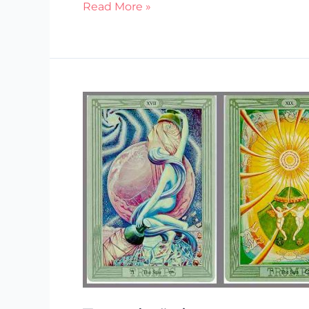
Read More »
Tarot
és
önismeret