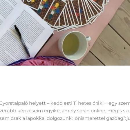
yorstalpaló helyett – kedd esti 11 hetes órák! + egy szem
pszerűbb képzéseim egyike, amely során online, mégis s
sem csak a lapokkal dolgozunk: önismerettel gazdagítju