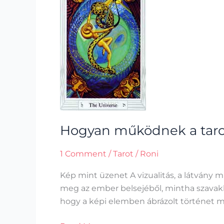
a
tarot
lapok?
Hogyan működnek a taro
1 Comment
/
Tarot
/
Roni
Kép mint üzenet A vizualitás, a látvány 
meg az ember belsejéből, mintha szavakka
hogy a képi elemben ábrázolt történet m