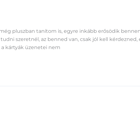
még pluszban tanítom is, egyre inkább erősödik bennem 
dni szeretnél, az benned van, csak jól kell kérdezned, é
 a kártyák üzenetei nem