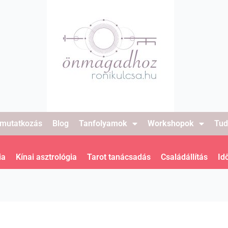
mutatkozás
Blog
Tanfolyamok
Workshopok
Tud
ia
Kínai asztrológia
Tarot tanácsadás
Családállítás
Id