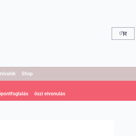
Kosár
0
nivalók
Shop
őpontfoglalás
őszi elvonulás