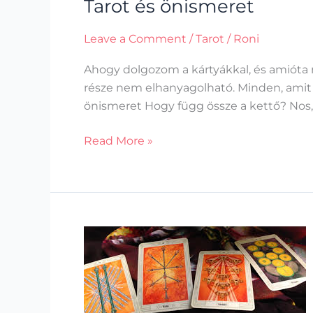
Tarot és önismeret
Leave a Comment
/
Tarot
/
Roni
Ahogy dolgozom a kártyákkal, és amióta 
része nem elhanyagolható. Minden, amit tu
önismeret Hogy függ össze a kettő? Nos,
Read More »
A
Tarotban
rejlő
önismereti
lehetőség