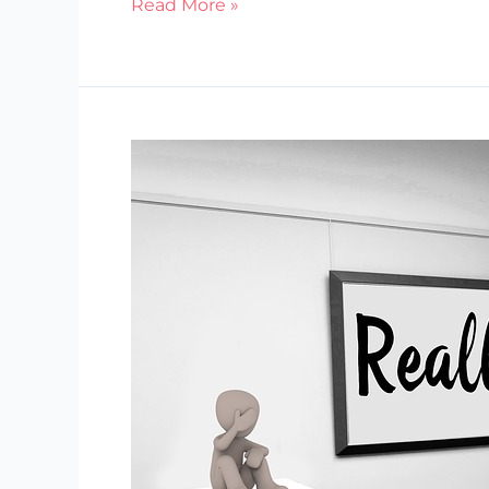
Read More »
Az
„ijenek”