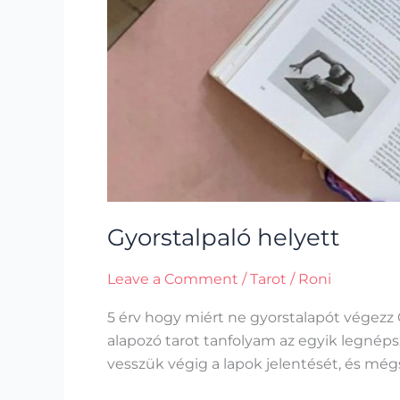
Gyorstalpaló helyett
Leave a Comment
/
Tarot
/
Roni
5 érv hogy miért ne gyorstalapót végezz G
alapozó tarot tanfolyam az egyik legné
vesszük végig a lapok jelentését, és még