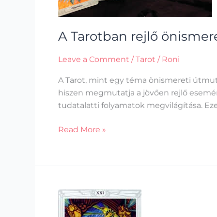
A Tarotban rejlő önismer
Leave a Comment
/
Tarot
/
Roni
A Tarot, mint egy téma önismereti útmutat
hiszen megmutatja a jövően rejlő esemé
tudatalatti folyamatok megvilágítása. Eze
Read More »
Hogyan
működnek