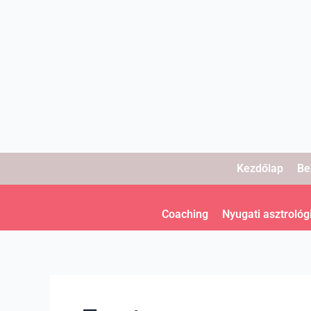
Skip
to
content
Kezdőlap
Be
Coaching
Nyugati asztrológ