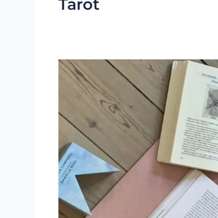
Tarot
Gyorstalpaló
helyett